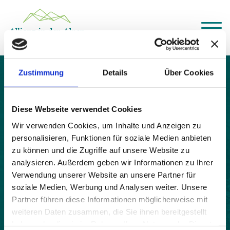
Über das Gemeindenetzwerk
Zustimmung
Details
Über Cookies
Themen
Berbenno
Projekte
Aktuelles
Diese Webseite verwendet Cookies
Alpine Kooperationen
Termine
Wir verwenden Cookies, um Inhalte und Anzeigen zu
personalisieren, Funktionen für soziale Medien anbieten
Deutsch
Italiano
Français
Slovenščina
English
zu können und die Zugriffe auf unsere Website zu
analysieren. Außerdem geben wir Informationen zu Ihrer
Verwendung unserer Website an unsere Partner für
soziale Medien, Werbung und Analysen weiter. Unsere
Partner führen diese Informationen möglicherweise mit
weiteren Daten zusammen, die Sie ihnen bereitgestellt
haben oder die sie im Rahmen Ihrer Nutzung der Dienste