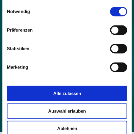
gesammelt haben.
Land:
Einwilligungsauswahl
Notwendig
Italien
Beitrittsjahr:
Präferenzen
2026
Webseite:
Statistiken
https://www.comune.berbenno.bg.it/c016023/hh/index.php
Einwohner:
Marketing
2526
Fläche:
614
Alle zulassen
Höhe:
675
Auswahl erlauben
Ablehnen