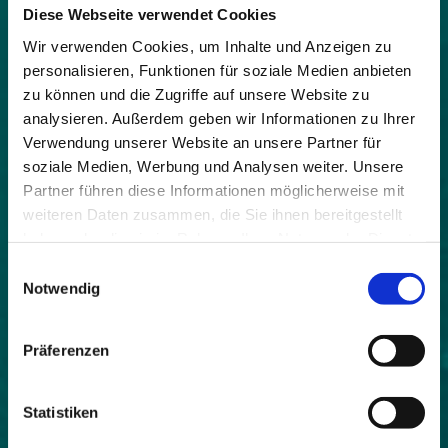
Lebensqualität im Alpenraum,
Nachhaltiger Tourismus
Diese Webseite verwendet Cookies
Wir verwenden Cookies, um Inhalte und Anzeigen zu
Datum:
personalisieren, Funktionen für soziale Medien anbieten
08.05.2025 09:00 – 12:00
zu können und die Zugriffe auf unsere Website zu
Kontakt:
analysieren. Außerdem geben wir Informationen zu Ihrer
Maya Simon
Verwendung unserer Website an unsere Partner für
soziale Medien, Werbung und Analysen weiter. Unsere
Sprache:
Partner führen diese Informationen möglicherweise mit
Deutsch, Italienisch, Französisch, Slowenisch
weiteren Daten zusammen, die Sie ihnen bereitgestellt
haben oder die sie im Rahmen Ihrer Nutzung der Dienste
gesammelt haben.
Einwilligungsauswahl
Notwendig
Was brauchen Gemeinden, um ihren
Bewohner:innen ein gutes Leben zu ermöglichen –
Präferenzen
und gleichzeitig für Gäste einladend zu sein? Wie
lässt sich der Alltag der Einheimischen und
Anziehungskraft für Besucher:innen in Einklang
Statistiken
bringen? Wie entsteht Akzeptanz und Freude am