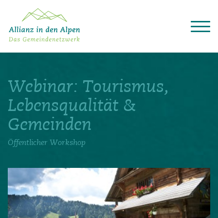
Über das Gemeindenetzwerk
Themen
Webinar: Tourismus,
Projekte
Aktuelles
Lebensqualität &
Alpine Kooperationen
Gemeinden
Termine
Deutsch
Italiano
Français
Slovenščina
English
Öffentlicher Workshop