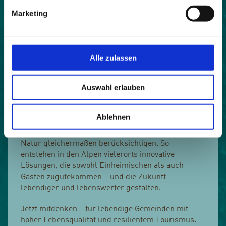
Tourismus innerhalb der Bevölkerung? Diesen
Fragen widmet sich das vierte Webinar von Allianz
Marketing
in den Alpen und Alpenstadt des Jahres am 08. Mai
2025.
Frische Impulse für lebenswerte Destinationen
Alle zulassen
Zukunftsorientierte Gemeinden und
Auswahl erlauben
Tourismusverbände denken über klassische
Verwaltungsaufgaben hinaus. Sie schaffen Räume
für Beteiligung, fördern authentische Projekte,
Ablehnen
investieren in Austausch mit allen und entwickeln
nachhaltige Tourismuskonzepte, die Mensch und
Natur gleichermaßen berücksichtigen. So
entstehen in den Alpen vielerorts innovative
Lösungen, die sowohl Einheimischen als auch
Gästen zugutekommen – und die Zukunft
lebendiger und lebenswerter gestalten.
Jetzt mitdenken – für lebendige Gemeinden mit
hoher Lebensqualität und resilientem Tourismus.