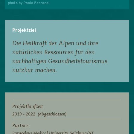
photo by Paolo Ferrandi
Projektziel
Die Heilkraft der Alpen und ihre
natürlichen Ressourcen für den
nachhaltigen Gesundheitstourismus
nutzbar machen.
Projektlaufzeit:
2019 - 2022 (abgeschlossen)
Partner:
Paracelsus Medical University Salzburg/AT,