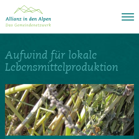
Über das Gemeindenetzwerk
Themen
Aufwind für lokale
Projekte
Aktuelles
Lebensmittelproduktion
Alpine Kooperationen
Termine
Deutsch
Italiano
Français
Slovenščina
English