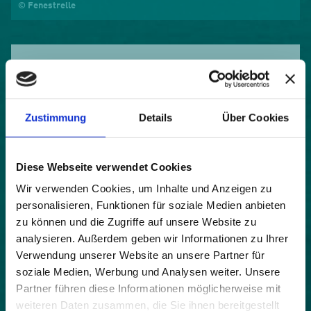
© Fenestrelle
Der Anbau von Buchweizen regt
Diskussionen zur regionalen
Landwirtschaft an.
Zustimmung
Details
Über Cookies
Ergebnisse. Das haben wir erreicht.
Das Ergebnis von lokalem Anbau und
Diese Webseite verwendet Cookies
genossenschaftlicher Verarbeitung von Buchweizen
Wir verwenden Cookies, um Inhalte und Anzeigen zu
ist weit mehr als Mehl. Das Projekt hat von sich
personalisieren, Funktionen für soziale Medien anbieten
reden gemacht und Diskussionen zur regionalen
zu können und die Zugriffe auf unsere Website zu
Landwirtschaft angestossen. Durch die breite
analysieren. Außerdem geben wir Informationen zu Ihrer
Kommunikation werden hoffentlich andere
Verwendung unserer Website an unsere Partner für
Unternehmer und Landwirte im Tal neugierig und
die lokale Produktion bekommt Aufwind.
soziale Medien, Werbung und Analysen weiter. Unsere
Partner führen diese Informationen möglicherweise mit
Zutaten: Was es zum Gelingen braucht
weiteren Daten zusammen, die Sie ihnen bereitgestellt