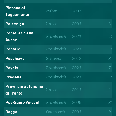
Pinzano al
Italien
2007
1.5
Tagliamento
Italien
2001
3.2
Polcenigo
Ponet-et-Saint-
Frankreich
2021
129
Auban
Frankreich
2021
169
Pontaix
Schweiz
2012
3.5
Poschiavo
Frankreich
2021
71
Poyols
Frankreich
2021
18
Pradelle
Provincia autonoma
Italien
2011
117
di Trento
Frankreich
2006
319
Puy-Saint-Vincent
Österreich
2001
914
Raggal