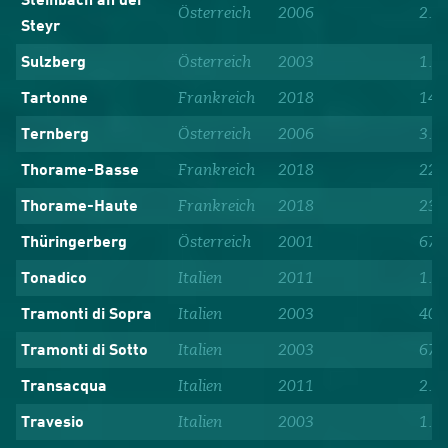
Steinbach an der
Österreich
2006
2.0
Steyr
Österreich
2003
1.7
Sulzberg
Frankreich
2018
145
Tartonne
Österreich
2006
3.3
Ternberg
Frankreich
2018
221
Thorame-Basse
Frankreich
2018
238
Thorame-Haute
Österreich
2001
677
Thüringerberg
Italien
2011
1.4
Tonadico
Italien
2003
409
Tramonti di Sopra
Italien
2003
670
Tramonti di Sotto
Italien
2011
2.0
Transacqua
Italien
2003
1.8
Travesio