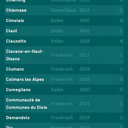
Chieming
Deutschland
2012
233
Chiemsee
Italien
2005
484
Cimolais
Italien
2003
1.1
Claut
Italien
2003
407
Clauzetto
Clavans-en-Haut-
Frankreich
2011
110
Oisans
Frankreich
2018
198
Clumanc
Frankreich
2018
503
Colmars les Alpes
Italien
2000
540
Comeglians
Communauté de
Frankreich
2021
11.
Communes du Diois
Frankreich
2018
126
Demandolx
Frankreich
2021
4.8