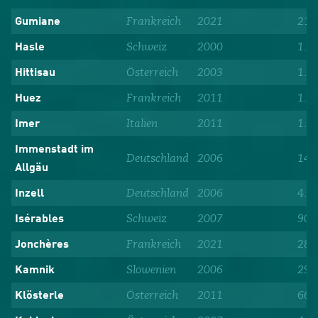
Frankreich
2021
21
Gumiane
Schweiz
2000
1.7
Hasle
Österreich
2003
1.9
Hittisau
Frankreich
2011
1.6
Huez
Italien
2011
1.1
Imer
Immenstadt im
Deutschland
2006
14.
Allgäu
Deutschland
2006
4.5
Inzell
Schweiz
2007
900
Isérables
Frankreich
2021
28
Jonchères
Slowenien
2006
29.
Kamnik
Österreich
2011
663
Klösterle