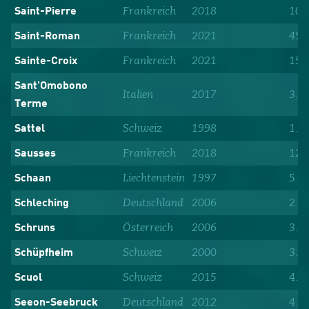
Frankreich
2018
100
Saint-Pierre
Frankreich
2021
452
Saint-Roman
Frankreich
2021
154
Sainte-Croix
Sant'Omobono
Italien
2017
3.9
Terme
Schweiz
1998
1.8
Sattel
Frankreich
2018
125
Sausses
Liechtenstein
1997
5.9
Schaan
Deutschland
2006
2.2
Schleching
Österreich
2006
3.6
Schruns
Schweiz
2000
3.8
Schüpfheim
Schweiz
2015
4.9
Scuol
Deutschland
2012
4.4
Seeon-Seebruck