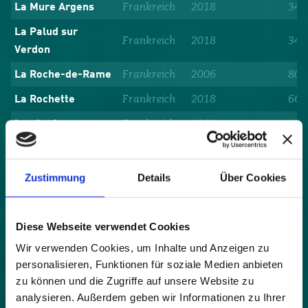
Frankreich
2018
347
La Mure Argens
La Palud sur
Frankreich
2018
347
Verdon
Frankreich
2006
805
La Roche-de-Rame
Frankreich
2018
66
La Rochette
Frankreich
2018
103
Lambruisse
Österreich
2003
1.1
Langenegg
Österreich
2006
1.3
Laussa
Zustimmung
Details
Über Cookies
Frankreich
2021
120
Laval-d'Aix
Frankreich
2007
3.4
Le Bourg d’Oisans
Diese Webseite verwendet Cookies
Frankreich
2011
228
Wir verwenden Cookies, um Inhalte und Anzeigen zu
Le Freney-d'Oisans
personalisieren, Funktionen für soziale Medien anbieten
Frankreich
2018
187
Le Fugeret
zu können und die Zugriffe auf unsere Website zu
analysieren. Außerdem geben wir Informationen zu Ihrer
Le Monêtier-les-
Frankreich
2008
1.0