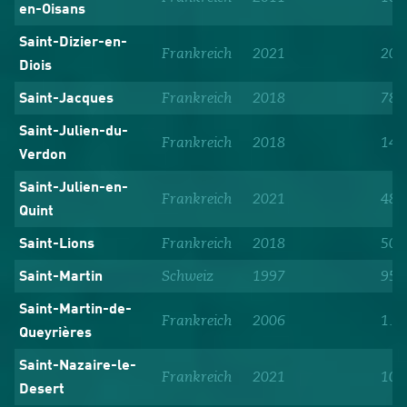
en-Oisans
Saint-Dizier-en-
Frankreich
2021
204
Diois
Frankreich
2018
78
Saint-Jacques
Saint-Julien-du-
Frankreich
2018
143
Verdon
Saint-Julien-en-
Frankreich
2021
48
Quint
Frankreich
2018
50
Saint-Lions
Schweiz
1997
958
Saint-Martin
Saint-Martin-de-
Frankreich
2006
1.1
Queyrières
Saint-Nazaire-le-
Frankreich
2021
109
Desert