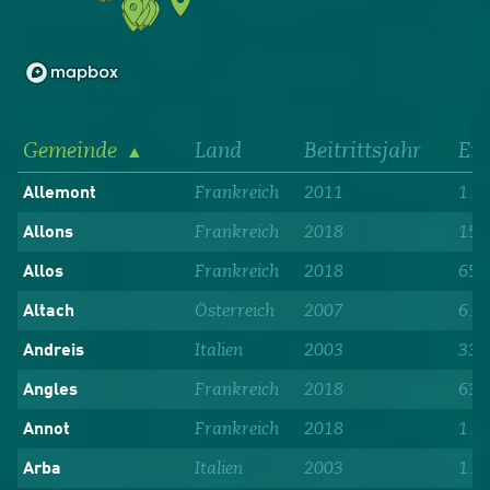
Gemeinde
Land
Beitrittsjahr
Ei
Frankreich
2011
1.1
Allemont
Frankreich
2018
152
Allons
Frankreich
2018
650
Allos
Österreich
2007
6.6
Altach
Italien
2003
330
Andreis
Frankreich
2018
63
Angles
Frankreich
2018
1.0
Annot
Italien
2003
1.3
Arba