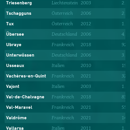
Liechtenstein
2003
2.6
Triesenberg
Österreich
2006
2.1
Tschagguns
Österreich
2012
1.9
Tux
Deutschland
2006
4.8
Übersee
Frankreich
2018
92
Ubraye
Deutschland
2006
3.4
Unterwössen
Italien
2010
191
Usseaux
Frankreich
2021
32
Vachères-en-Quint
Italien
2003
1.7
Vajont
Frankreich
2018
83
Val-de-Chalvagne
Frankreich
2021
55
Val-Maravel
Frankreich
2021
147
Valdrôme
Italien
2011
1.3
Vallarsa