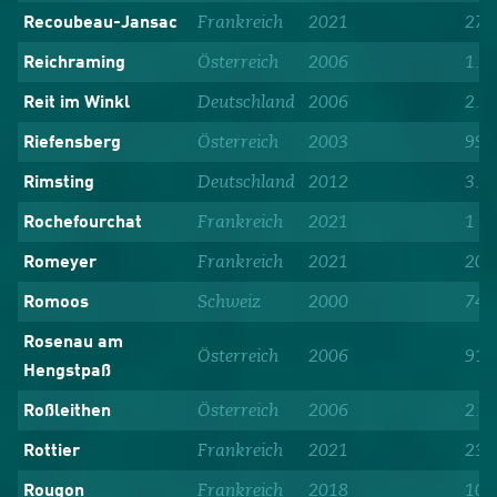
Frankreich
2021
276
Recoubeau-Jansac
Österreich
2006
1.7
Reichraming
Deutschland
2006
2.3
Reit im Winkl
Österreich
2003
998
Riefensberg
Deutschland
2012
3.7
Rimsting
Frankreich
2021
1
Rochefourchat
Frankreich
2021
205
Romeyer
Schweiz
2000
747
Romoos
Rosenau am
Österreich
2006
918
Hengstpaß
Österreich
2006
2.2
Roßleithen
Frankreich
2021
23
Rottier
Frankreich
2018
103
Rougon