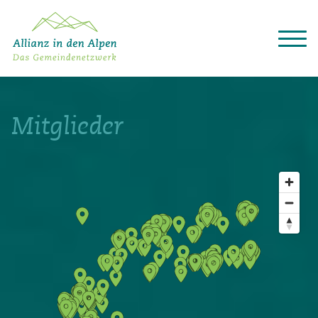
Über das Gemeindenetzwerk
Themen
Mitglieder
Projekte
Aktuelles
Alpine Kooperationen
Termine
Deutsch
Italiano
Français
Slovenščina
English