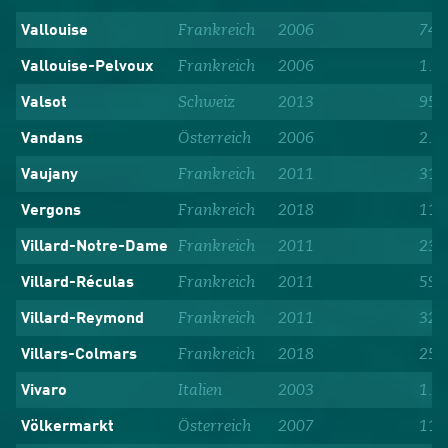
Frankreich
2006
747
Vallouise
Frankreich
2006
1.1
Vallouise-Pelvoux
Schweiz
2013
959
Valsot
Österreich
2006
2.9
Vandans
Frankreich
2011
312
Vaujany
Frankreich
2018
116
Vergons
Frankreich
2011
23
Villard-Notre-Dame
Frankreich
2011
59
Villard-Réculas
Frankreich
2011
32
Villard-Reymond
Frankreich
2018
256
Villars-Colmars
Italien
2003
1.3
Vivaro
Österreich
2007
11.
Völkermarkt