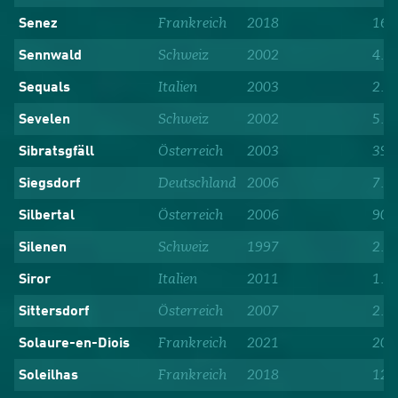
Frankreich
2018
169
Senez
Schweiz
2002
4.4
Sennwald
Italien
2003
2.1
Sequals
Schweiz
2002
5.1
Sevelen
Österreich
2003
396
Sibratsgfäll
Deutschland
2006
7.9
Siegsdorf
Österreich
2006
903
Silbertal
Schweiz
1997
2.0
Silenen
Italien
2011
1.2
Siror
Österreich
2007
2.1
Sittersdorf
Frankreich
2021
201
Solaure-en-Diois
Frankreich
2018
122
Soleilhas