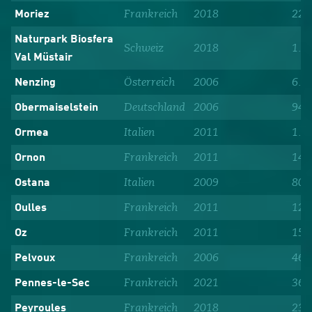
Frankreich
2018
224
Moriez
Naturpark Biosfera
Schweiz
2018
1.5
Val Müstair
Österreich
2006
6.0
Nenzing
Deutschland
2006
940
Obermaiselstein
Italien
2011
1.7
Ormea
Frankreich
2011
140
Ornon
Italien
2009
80
Ostana
Frankreich
2011
12
Oulles
Frankreich
2011
153
Oz
Frankreich
2006
464
Pelvoux
Frankreich
2021
36
Pennes-le-Sec
Frankreich
2018
235
Peyroules