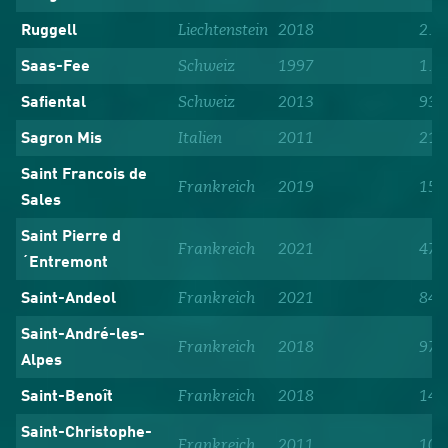
Liechtenstein
2018
2.2
Ruggell
Schweiz
1997
1.7
Saas-Fee
Schweiz
2013
933
Safiental
Italien
2011
214
Sagron Mis
Saint Francois de
Frankreich
2019
150
Sales
Saint Pierre d
Frankreich
2021
471
´Entremont
Frankreich
2021
84
Saint-Andeol
Saint-André-les-
Frankreich
2018
976
Alpes
Frankreich
2018
141
Saint-Benoît
Saint-Christophe-
Frankreich
2011
107