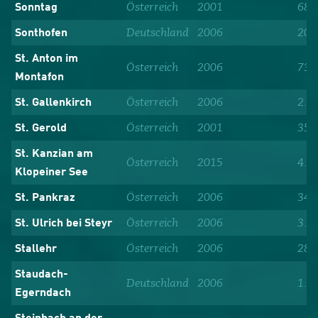
Österreich
2001
682
Sonntag
Deutschland
2006
20.
Sonthofen
St. Anton im
Österreich
2006
734
Montafon
Österreich
2006
2.5
St. Gallenkirch
Österreich
2001
356
St. Gerold
St. Kanzian am
Österreich
2015
4.4
Klopeiner See
Österreich
2006
340
St. Pankraz
Österreich
2006
3.0
St. Ulrich bei Steyr
Österreich
2006
284
Stallehr
Staudach-
Deutschland
2006
1.1
Egerndach