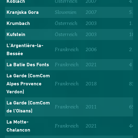
Österreich
2007
4.4
Koblach
Slowenien
2007
5.5
Kranjska Gora
Österreich
2003
1.0
Krumbach
Österreich
2003
18.
Kufstein
L’Argentière-la-
Frankreich
2006
2.4
Bessée
Frankreich
2021
4
La Batie Des Fonts
La Garde (ComCom
Frankreich
2018
83
Alpes Provence
Verdon)
La Garde (ComCom
Frankreich
2011
69
de l'Oisans)
La Motte-
Frankreich
2021
445
Chalancon