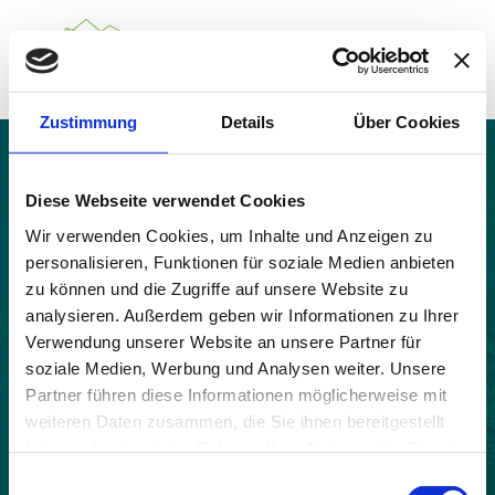
Zustimmung
Details
Über Cookies
Über das Gemeindenetzwerk
Themen
Chalancon
Projekte
Diese Webseite verwendet Cookies
Aktuelles
Wir verwenden Cookies, um Inhalte und Anzeigen zu
Alpine Kooperationen
personalisieren, Funktionen für soziale Medien anbieten
Termine
zu können und die Zugriffe auf unsere Website zu
Deutsch
Italiano
Français
Slovenščina
English
analysieren. Außerdem geben wir Informationen zu Ihrer
Verwendung unserer Website an unsere Partner für
soziale Medien, Werbung und Analysen weiter. Unsere
Partner führen diese Informationen möglicherweise mit
weiteren Daten zusammen, die Sie ihnen bereitgestellt
haben oder die sie im Rahmen Ihrer Nutzung der Dienste
gesammelt haben.
Einwilligungsauswahl