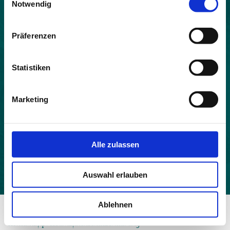
Notwendig
Land:
Frankreich
Präferenzen
Beitrittsjahr:
2021
Statistiken
Einwohner:
54
Marketing
Fläche:
36
Höhe:
Alle zulassen
591
Auswahl erlauben
Ablehnen
© 2026 - Allianz in den Alpen
Kontakt
Impressum
Datenschutzerklärung