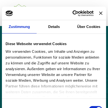
Zustimmung
Details
Über Cookies
Über das Gemeindenetzwerk
Themen
Châtillon-en-Diois
Projekte
Diese Webseite verwendet Cookies
Aktuelles
Wir verwenden Cookies, um Inhalte und Anzeigen zu
Alpine Kooperationen
personalisieren, Funktionen für soziale Medien anbieten
Termine
zu können und die Zugriffe auf unsere Website zu
Deutsch
Italiano
Français
Slovenščina
English
analysieren. Außerdem geben wir Informationen zu Ihrer
Verwendung unserer Website an unsere Partner für
soziale Medien, Werbung und Analysen weiter. Unsere
Partner führen diese Informationen möglicherweise mit
weiteren Daten zusammen, die Sie ihnen bereitgestellt
haben oder die sie im Rahmen Ihrer Nutzung der Dienste
gesammelt haben.
Einwilligungsauswahl