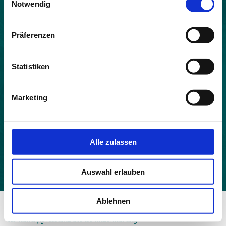
Notwendig
Land:
Frankreich
Präferenzen
Beitrittsjahr:
2021
Statistiken
Einwohner:
679
Marketing
Fläche:
110.06
Höhe:
Alle zulassen
514
Auswahl erlauben
Ablehnen
© 2026 - Allianz in den Alpen
Kontakt
Impressum
Datenschutzerklärung