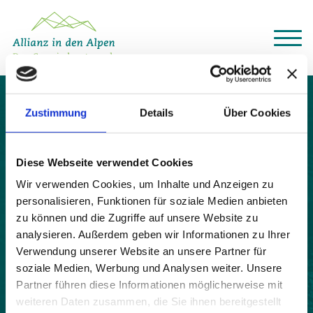
Über das Gemeindenetzwerk
Themen
Zustimmung
Details
Über Cookies
La Garde (ComCom de
Projekte
Aktuelles
l'Oisans)
Alpine Kooperationen
Diese Webseite verwendet Cookies
Termine
Wir verwenden Cookies, um Inhalte und Anzeigen zu
Deutsch
Italiano
Français
Slovenščina
English
personalisieren, Funktionen für soziale Medien anbieten
zu können und die Zugriffe auf unsere Website zu
analysieren. Außerdem geben wir Informationen zu Ihrer
Verwendung unserer Website an unsere Partner für
soziale Medien, Werbung und Analysen weiter. Unsere
Partner führen diese Informationen möglicherweise mit
weiteren Daten zusammen, die Sie ihnen bereitgestellt