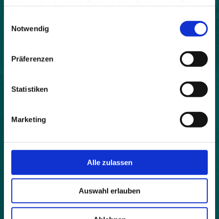
haben oder die sie im Rahmen Ihrer Nutzung der Dienste
gesammelt haben.
Einwilligungsauswahl
Land:
Notwendig
Frankreich
Beitrittsjahr:
Präferenzen
2011
Webseite:
Statistiken
http://www.lagardeenoisans.fr/
Einwohner:
Marketing
69
Fläche:
909
Alle zulassen
Höhe:
982
Auswahl erlauben