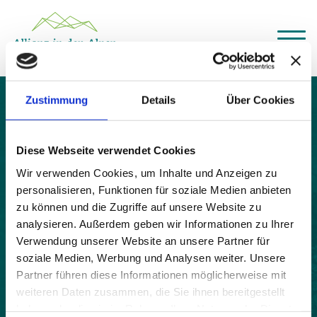
Über das Gemeindenetzwerk
Zustimmung
Details
Über Cookies
Themen
Ostana
Projekte
Aktuelles
Diese Webseite verwendet Cookies
Alpine Kooperationen
Termine
Wir verwenden Cookies, um Inhalte und Anzeigen zu
personalisieren, Funktionen für soziale Medien anbieten
Deutsch
Italiano
Français
Slovenščina
English
zu können und die Zugriffe auf unsere Website zu
analysieren. Außerdem geben wir Informationen zu Ihrer
Verwendung unserer Website an unsere Partner für
soziale Medien, Werbung und Analysen weiter. Unsere
Partner führen diese Informationen möglicherweise mit
weiteren Daten zusammen, die Sie ihnen bereitgestellt
haben oder die sie im Rahmen Ihrer Nutzung der Dienste