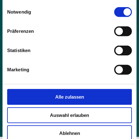
gesammelt haben.
Land:
Einwilligungsauswahl
Notwendig
Italien
Beitrittsjahr:
Präferenzen
2009
Webseite:
Statistiken
http://www.comune.ostana.cn.it/
Einwohner:
Marketing
80
Fläche:
1700
Alle zulassen
Höhe:
1282
Auswahl erlauben
Ablehnen