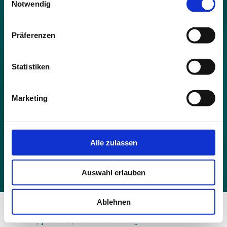
Notwendig
Land:
Frankreich
Präferenzen
Beitrittsjahr:
2021
Statistiken
Einwohner:
129
Marketing
Fläche:
13.21
Höhe:
Alle zulassen
353
Auswahl erlauben
Ablehnen
© 2026 - Allianz in den Alpen
Kontakt
Impressum
Datenschutzerklärung