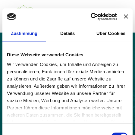
Zustimmung
Details
Über Cookies
Über das Gemeindenetzwerk
Themen
Ponet-et-Saint-Auban
Projekte
Diese Webseite verwendet Cookies
Aktuelles
Wir verwenden Cookies, um Inhalte und Anzeigen zu
Alpine Kooperationen
personalisieren, Funktionen für soziale Medien anbieten
Termine
zu können und die Zugriffe auf unsere Website zu
Deutsch
Italiano
Français
Slovenščina
English
analysieren. Außerdem geben wir Informationen zu Ihrer
Verwendung unserer Website an unsere Partner für
soziale Medien, Werbung und Analysen weiter. Unsere
Partner führen diese Informationen möglicherweise mit
weiteren Daten zusammen, die Sie ihnen bereitgestellt
haben oder die sie im Rahmen Ihrer Nutzung der Dienste
gesammelt haben.
Einwilligungsauswahl