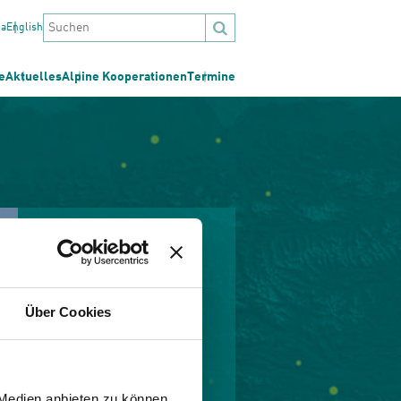
na
English
e
Aktuelles
Alpine Kooperationen
Termine
Über Cookies
 Medien anbieten zu können