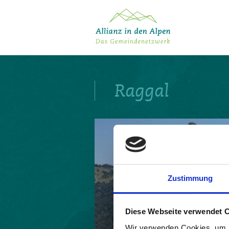
Über das Gemeindenetzwerk
Themen
Raggal
Projekte
Aktuelles
Alpine Kooperationen
Termine
Deutsch
Italiano
Français
Slovenščina
English
Zustimmung
Diese Webseite verwendet 
Wir verwenden Cookies, um I