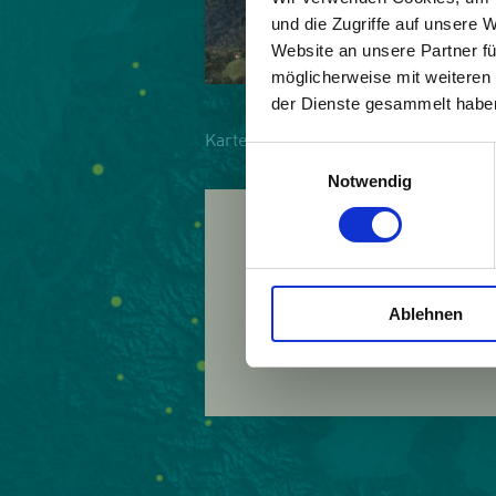
und die Zugriffe auf unsere 
Website an unsere Partner fü
möglicherweise mit weiteren
der Dienste gesammelt habe
Karte
|
Bild
Einwilligungsauswahl
Notwendig
Land:
Österreich
Beitrittsjahr:
2001
Ablehnen
Webseite:
http://ww