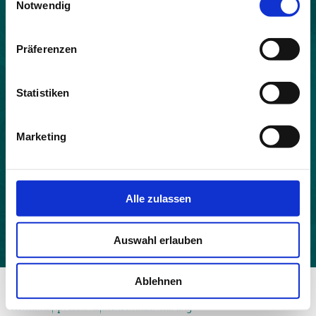
Notwendig
Land:
Frankreich
Präferenzen
Beitrittsjahr:
2021
Statistiken
Einwohner:
33
Marketing
Fläche:
16.73
Höhe:
Alle zulassen
720
Auswahl erlauben
Ablehnen
© 2026 - Allianz in den Alpen
Kontakt
Impressum
Datenschutzerklärung