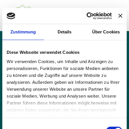
Zustimmung
Details
Über Cookies
Über das Gemeindenetzwerk
Themen
Volvent
Projekte
Diese Webseite verwendet Cookies
Aktuelles
Wir verwenden Cookies, um Inhalte und Anzeigen zu
Alpine Kooperationen
personalisieren, Funktionen für soziale Medien anbieten
Termine
zu können und die Zugriffe auf unsere Website zu
Deutsch
Italiano
Français
Slovenščina
English
analysieren. Außerdem geben wir Informationen zu Ihrer
Verwendung unserer Website an unsere Partner für
soziale Medien, Werbung und Analysen weiter. Unsere
Partner führen diese Informationen möglicherweise mit
weiteren Daten zusammen, die Sie ihnen bereitgestellt
haben oder die sie im Rahmen Ihrer Nutzung der Dienste
gesammelt haben.
Einwilligungsauswahl