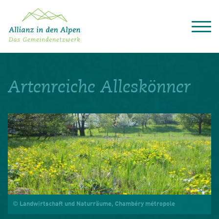
Über das Gemeindenetzwerk
Themen
Artenreiche Alleskönner
Projekte
Aktuelles
Alpine Kooperationen
Termine
Deutsch
Italiano
Français
Slovenščina
English
© Landwirtschaft und Naturräume, Chambéry métropole