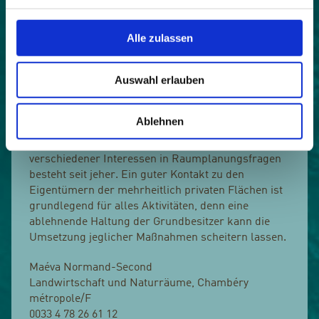
Zonierungspläne aufzunehmen und ein
entsprechendes Reglement für die Bewirtschaftung
der Flächen festzulegen.
Alle zulassen
Bitte aufpassen! Hier können Schwierigkeiten
Auswahl erlauben
entstehen
Es können Konflikte mit Projekten auftreten, die
Ablehnen
einen Mehrwert für die wirtschaftliche Entwicklung
der Region darstellen. Eine Konkurrenz
verschiedener Interessen in Raumplanungsfragen
besteht seit jeher. Ein guter Kontakt zu den
Eigentümern der mehrheitlich privaten Flächen ist
grundlegend für alles Aktivitäten, denn eine
ablehnende Haltung der Grundbesitzer kann die
Umsetzung jeglicher Maßnahmen scheitern lassen.
Maéva Normand-Second
Landwirtschaft und Naturräume, Chambéry
métropole/F
0033 4 78 26 61 12