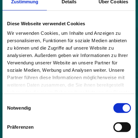
Zustimmung
Details
Über Cookies
Nutztiere auf den Alpen und sind somit essentiell
für die Alpwirtschaft. Um einen nachhaltigen
Umgang mit den Gebieten sicherzustellen, wurden
Handlungsanweisungen für die Landwirte
Diese Webseite verwendet Cookies
erarbeitet. Dabei wurde darauf geachtet, die
Wir verwenden Cookies, um Inhalte und Anzeigen zu
Bewirtschaftung nicht unnötig zu erschweren und
personalisieren, Funktionen für soziale Medien anbieten
möglichst keine Hürden aufzubauen, da die
zu können und die Zugriffe auf unsere Website zu
Alpwirtschaft auch einen großen Beitrag zum
analysieren. Außerdem geben wir Informationen zu Ihrer
Erhalt der Landschaft und zur regionalen
Verwendung unserer Website an unsere Partner für
Wertschöpfung leistet.
soziale Medien, Werbung und Analysen weiter. Unsere
Zutaten: Was es zum Gelingen braucht
Partner führen diese Informationen möglicherweise mit
weiteren Daten zusammen, die Sie ihnen bereitgestellt
Grundlegend für das Gelingen des Projektes ist die
haben oder die sie im Rahmen Ihrer Nutzung der Dienste
wohlwollende Rückendeckung und eine Sensibilität
gesammelt haben.
Einwilligungsauswahl
für den Wert der Feuchtgebiete seitens der
Notwendig
Gemeindeverwaltung. Besonders bei einer
komplexen Thematik und gegensätzlichen
Interessen seitens Tourismus, Landwirtschaft und
Präferenzen
Naturschutz, wie es bei diesem Projekt der Fall ist,
können zusätzliche kritische Stimmen das Projekt