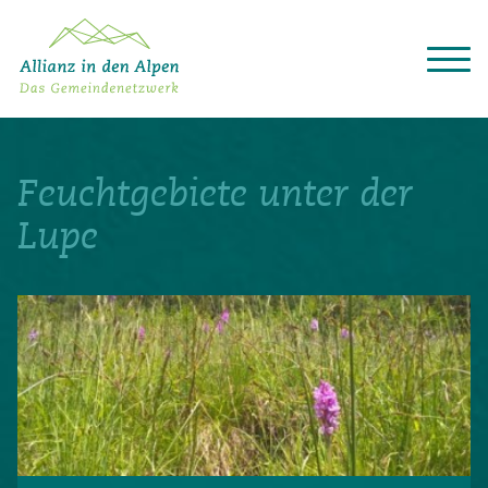
Über das Gemeindenetzwerk
Themen
Feuchtgebiete unter der
Projekte
Aktuelles
Lupe
Alpine Kooperationen
Termine
Deutsch
Italiano
Français
Slovenščina
English