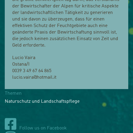
der Bewirtschafter der Alpen für kritische Aspekte
der landwirtschaftlichen Tätigkeit zu generieren
und sie davon zu überzeugen, dass für einen
effektiven Schutz der Feuchtgebiete auch eine
geänderte Praxis der Bewirtschaftung sinnvoll ist,
die jedoch keinen zusätzlichen Einsatz von Zeit und
Geld erforderte.
Lucio Vaira
Ostana/I
0039 3 49 67 64 865
lucio.vaira@hotmail.it
Themen
Naturschutz und Landschaftspflege
Follow us on Facebook