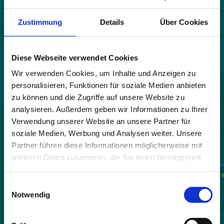
Vorsitzender: Marc Nitschke
Zustimmung
Details
Über Cookies
Kontakt
Copyright Bilder
Diese Webseite verwendet Cookies
Wir verwenden Cookies, um Inhalte und Anzeigen zu
Das Copyright ist bei den Bildern vermerkt. Die
personalisieren, Funktionen für soziale Medien anbieten
Weiterverwendung von Bildern bedarf des
Einverständnisses des jeweils vermerkten
zu können und die Zugriffe auf unsere Website zu
Bildeigentümers und ist nur unter Erwähnung der
analysieren. Außerdem geben wir Informationen zu Ihrer
Copyrightangaben zulässig.
Verwendung unserer Website an unsere Partner für
soziale Medien, Werbung und Analysen weiter. Unsere
Haftungsausschluss
Partner führen diese Informationen möglicherweise mit
weiteren Daten zusammen, die Sie ihnen bereitgestellt
Alle auf diesen Internetseiten angebotenen Beiträge
wurden nach bestem Wissen erstellt und mit
haben oder die sie im Rahmen Ihrer Nutzung der Dienste
größtmöglicher Sorgfalt überprüft. Dennoch sind
gesammelt haben.
Einwilligungsauswahl
Fehler nicht völlig auszuschließen. Daher erfolgen
Notwendig
alle Angaben ohne jegliche Verpflichtung oder
Garantie des Herausgebers. Er übernimmt keinerlei
Haftung für etwa vorhandene inhaltliche