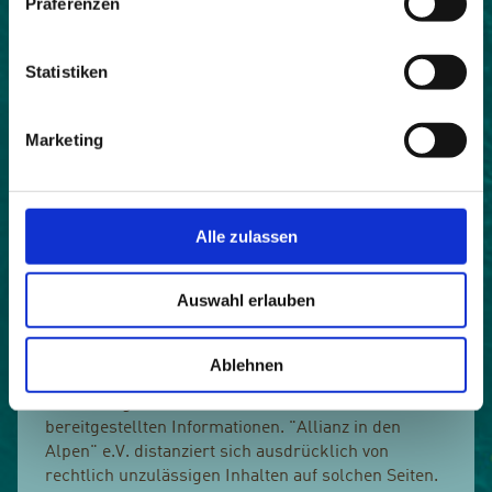
Präferenzen
Unrichtigkeiten.
"Allianz in den Alpen" e.V. gestattet die Übernahme
Statistiken
von Texten in Datenbestände, die für den nicht
kommerziellen Gebrauch bestimmt sind.
Marketing
"Allianz in den Alpen" e.V. bietet im Rahmen seiner
Serviceleistungen nicht nur eigene www -
Angebote, sondern auch Links/ Verweise auf
fremde Inhalte an. "Allianz in den Alpen" e.V. hat
Alle zulassen
dabei keinerlei Einfluss auf die aktuelle und
zukünftige Gestaltung und auf die Inhalte gelinkter/
Auswahl erlauben
verknüpfter fremder www - Seiten und übernimmt
somit auch keinerlei Haftung für die Inhalte dieser
Seiten. "Allianz in den Alpen" e.V. übernimmt keine
Ablehnen
Gewähr für die Aktualität, Korrektheit,
Vollständigkeit oder Qualität der über fremde Links
bereitgestellten Informationen. "Allianz in den
Alpen" e.V. distanziert sich ausdrücklich von
rechtlich unzulässigen Inhalten auf solchen Seiten.