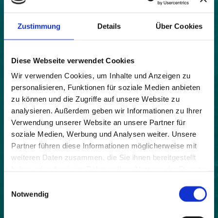
Karte
|
Bild
Zustimmung
Details
Über Cookies
Land:
Diese Webseite verwendet Cookies
Schweiz
Wir verwenden Cookies, um Inhalte und Anzeigen zu
Beitrittsjahr:
personalisieren, Funktionen für soziale Medien anbieten
2018
zu können und die Zugriffe auf unsere Website zu
Webseite:
analysieren. Außerdem geben wir Informationen zu Ihrer
http://www.binn.ch/
Verwendung unserer Website an unsere Partner für
soziale Medien, Werbung und Analysen weiter. Unsere
Einwohner:
Partner führen diese Informationen möglicherweise mit
144
weiteren Daten zusammen, die Sie ihnen bereitgestellt
haben oder die sie im Rahmen Ihrer Nutzung der Dienste
Fläche:
gesammelt haben.
6500
Einwilligungsauswahl
Notwendig
Höhe:
1400