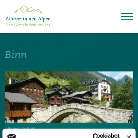
Über das Gemeindenetzwerk
Themen
Binn
Projekte
Aktuelles
Alpine Kooperationen
Termine
Deutsch
Italiano
Français
Slovenščina
English
Gemeinde Binn