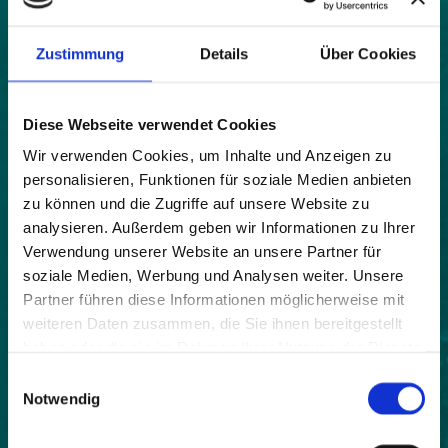
Karte
|
Bild
Zustimmung
Details
Über Cookies
Land:
Diese Webseite verwendet Cookies
Schweiz
Wir verwenden Cookies, um Inhalte und Anzeigen zu
Beitrittsjahr:
personalisieren, Funktionen für soziale Medien anbieten
2000
zu können und die Zugriffe auf unsere Website zu
Webseite:
analysieren. Außerdem geben wir Informationen zu Ihrer
http://www.doppleschwand.ch
Verwendung unserer Website an unsere Partner für
soziale Medien, Werbung und Analysen weiter. Unsere
Einwohner:
Partner führen diese Informationen möglicherweise mit
746
weiteren Daten zusammen, die Sie ihnen bereitgestellt
haben oder die sie im Rahmen Ihrer Nutzung der Dienste
Fläche:
gesammelt haben.
695
Einwilligungsauswahl
Notwendig
Höhe:
751