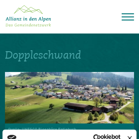
Über das Gemeindenetzwerk
Themen
Doppleschwand
Projekte
Aktuelles
Alpine Kooperationen
Termine
Deutsch
Italiano
Français
Slovenščina
English
Quelle: UNESCO Biosphäre Entlebuch