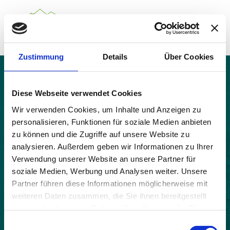
Zustimmung
Details
Über Cookies
Über das Gemeindenetzwerk
Themen
La Motte-Chalancon
Projekte
Diese Webseite verwendet Cookies
Aktuelles
Wir verwenden Cookies, um Inhalte und Anzeigen zu
Alpine Kooperationen
personalisieren, Funktionen für soziale Medien anbieten
Termine
zu können und die Zugriffe auf unsere Website zu
Deutsch
Italiano
Français
Slovenščina
English
analysieren. Außerdem geben wir Informationen zu Ihrer
Verwendung unserer Website an unsere Partner für
soziale Medien, Werbung und Analysen weiter. Unsere
Partner führen diese Informationen möglicherweise mit
weiteren Daten zusammen, die Sie ihnen bereitgestellt
haben oder die sie im Rahmen Ihrer Nutzung der Dienste
gesammelt haben.
Einwilligungsauswahl