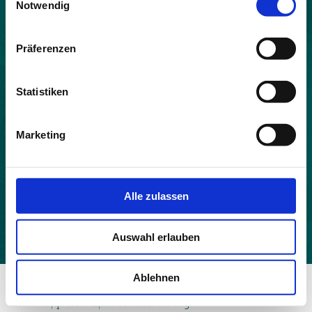
Notwendig
Land:
Frankreich
Präferenzen
Beitrittsjahr:
2021
Statistiken
Einwohner:
445
Marketing
Fläche:
22.83
Höhe:
Alle zulassen
517
Auswahl erlauben
Ablehnen
© 2026 - Allianz in den Alpen
Kontakt
Impressum
Datenschutzerklärung