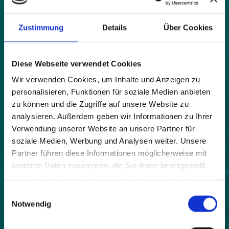
Karte
|
Bild
Zustimmung
Details
Über Cookies
Land:
Diese Webseite verwendet Cookies
Schweiz
Wir verwenden Cookies, um Inhalte und Anzeigen zu
Beitrittsjahr:
personalisieren, Funktionen für soziale Medien anbieten
2012
zu können und die Zugriffe auf unsere Website zu
Webseite:
analysieren. Außerdem geben wir Informationen zu Ihrer
http://www.poschiavo.ch
Verwendung unserer Website an unsere Partner für
soziale Medien, Werbung und Analysen weiter. Unsere
Einwohner:
Partner führen diese Informationen möglicherweise mit
3506
weiteren Daten zusammen, die Sie ihnen bereitgestellt
haben oder die sie im Rahmen Ihrer Nutzung der Dienste
Fläche:
gesammelt haben.
19101
Einwilligungsauswahl
Notwendig
Höhe:
1014