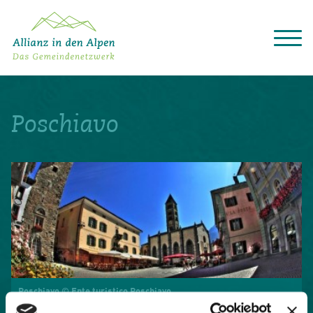
Über das Gemeindenetzwerk
Themen
Poschiavo
Projekte
Aktuelles
Alpine Kooperationen
Termine
Deutsch
Italiano
Français
Slovenščina
English
Poschiavo © Ente turistico Poschiavo