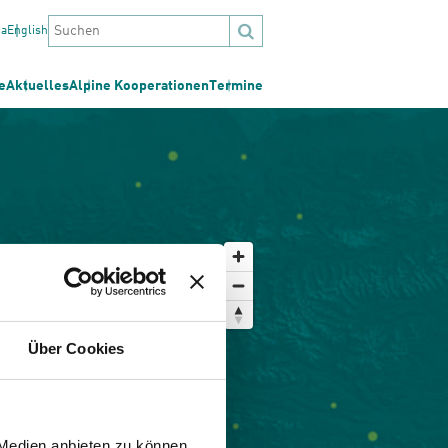
na
English
e
Aktuelles
Alpine Kooperationen
Termine
Über Cookies
 Medien anbieten zu können