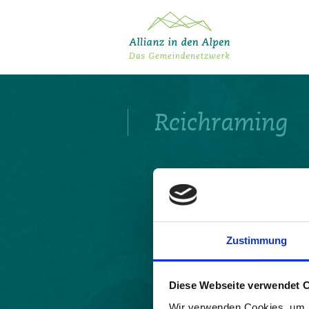
Über das Gemeindenetzwerk
Themen
Reichraming
Projekte
Aktuelles
Alpine Kooperationen
Termine
Deutsch
Italiano
Français
Slovenščina
English
Zustimmung
Diese Webseite verwendet 
Wir verwenden Cookies, um I