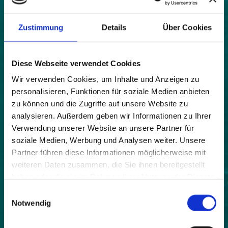
Karte
|
Bild
Zustimmung
Details
Über Cookies
Land:
Diese Webseite verwendet Cookies
Frankreich
Wir verwenden Cookies, um Inhalte und Anzeigen zu
Beitrittsjahr:
personalisieren, Funktionen für soziale Medien anbieten
2018
zu können und die Zugriffe auf unsere Website zu
Einwohner:
analysieren. Außerdem geben wir Informationen zu Ihrer
976
Verwendung unserer Website an unsere Partner für
soziale Medien, Werbung und Analysen weiter. Unsere
Fläche:
Partner führen diese Informationen möglicherweise mit
4700
weiteren Daten zusammen, die Sie ihnen bereitgestellt
haben oder die sie im Rahmen Ihrer Nutzung der Dienste
Höhe:
gesammelt haben.
880
Einwilligungsauswahl
Notwendig