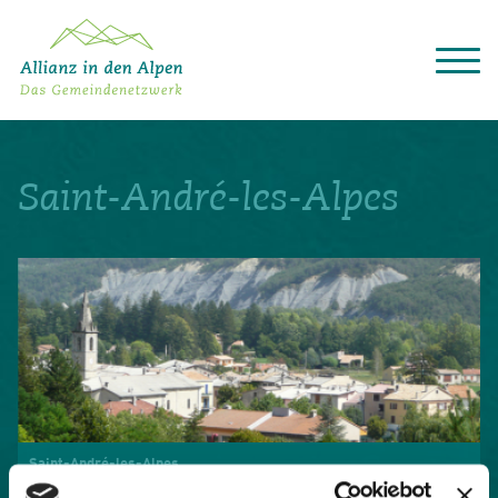
Über das Gemeindenetzwerk
Themen
Saint-André-les-Alpes
Projekte
Aktuelles
Alpine Kooperationen
Termine
Deutsch
Italiano
Français
Slovenščina
English
Saint-André-les-Alpes