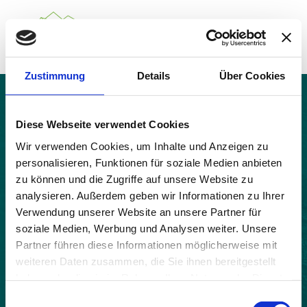
Zustimmung
Details
Über Cookies
Über das Gemeindenetzwerk
Themen
Solaure-en-Diois
Projekte
Diese Webseite verwendet Cookies
Aktuelles
Wir verwenden Cookies, um Inhalte und Anzeigen zu
Alpine Kooperationen
personalisieren, Funktionen für soziale Medien anbieten
Termine
zu können und die Zugriffe auf unsere Website zu
Deutsch
Italiano
Français
Slovenščina
English
analysieren. Außerdem geben wir Informationen zu Ihrer
Verwendung unserer Website an unsere Partner für
soziale Medien, Werbung und Analysen weiter. Unsere
Partner führen diese Informationen möglicherweise mit
weiteren Daten zusammen, die Sie ihnen bereitgestellt
haben oder die sie im Rahmen Ihrer Nutzung der Dienste
gesammelt haben.
Einwilligungsauswahl