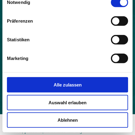
Notwendig
Land:
Frankreich
Präferenzen
Beitrittsjahr:
2021
Statistiken
Einwohner:
201
Marketing
Fläche:
46.62
Höhe:
Alle zulassen
420
Auswahl erlauben
Ablehnen
© 2026 - Allianz in den Alpen
Kontakt
Impressum
Datenschutzerklärung