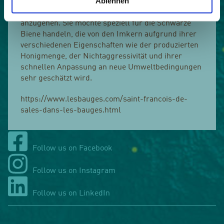
Ablehnen
der Bienen durch die Schaffung zahlreicher
Bienenstöcke im Rahmen des BeeAware-Projekts
anzugehen. Sie möchte speziell für die Schwarze
Biene handeln, die von den Imkern aufgrund ihrer
verschiedenen Eigenschaften wie der produzierten
Honigmenge, der Nichtaggressivität und ihrer
schnellen Anpassung an neue Umweltbedingungen
sehr geschätzt wird.
https://www.lesbauges.com/saint-francois-de-
sales-dans-les-bauges.html
Follow us on Facebook
Follow us on Instagram
Follow us on LinkedIn