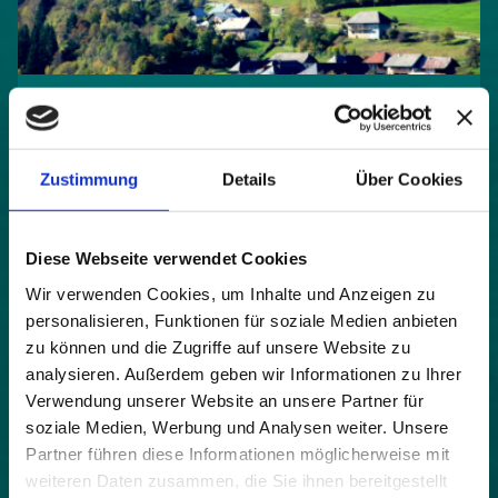
© Saint Francois des Sales
Zustimmung
Details
Über Cookies
Die Gemeinde engagiert sich bereits für
eine nachhaltige Entwicklung
Diese Webseite verwendet Cookies
Die französische Gemeinde Saint François de Sales
Wir verwenden Cookies, um Inhalte und Anzeigen zu
umfasst eine Höhenlage von 700 bis 1562 m und
liegt mit seinen rund 130 Einwohnern im
personalisieren, Funktionen für soziale Medien anbieten
Regionalen Naturpark des Bauges in Savoyen. Es
zu können und die Zugriffe auf unsere Website zu
ist sehr beliebt wegen seiner Nähe zum nördlichen
analysieren. Außerdem geben wir Informationen zu Ihrer
Plateau von Savoie Grand Revard, wo 150 km
Verwendung unserer Website an unsere Partner für
Langlauf- und Schneeschuhwanderwege zur
soziale Medien, Werbung und Analysen weiter. Unsere
Verfügung stehen. Im Sommer zieht der Ort dank
Partner führen diese Informationen möglicherweise mit
der Wanderungen im herrlichen Massiv von Les
weiteren Daten zusammen, die Sie ihnen bereitgestellt
Bauges viele Besucher an. Vier kleine Dörfer, Le