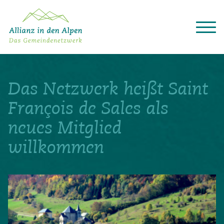
Über das Gemeindenetzwerk
Themen
Das Netzwerk heißt Saint
Projekte
Aktuelles
François de Sales als
Alpine Kooperationen
neues Mitglied
Termine
willkommen
Deutsch
Italiano
Français
Slovenščina
English