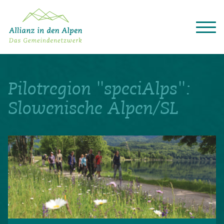
Über das Gemeindenetzwerk
Themen
Pilotregion "speciAlps":
Projekte
Aktuelles
Slowenische Alpen/SL
Alpine Kooperationen
Termine
Deutsch
Italiano
Français
Slovenščina
English