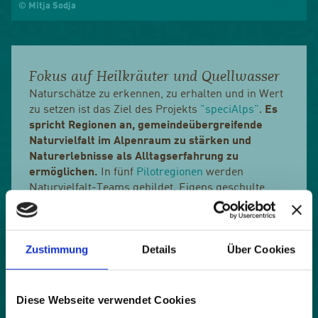
© Mitja Sodja
Fokus auf Heilkräuter und Quellwasser
Naturschätze zu erkennen, zu erhalten und in Wert
zu setzen ist das Ziel des Projekts
"speciAlps"
.
Es
spricht Regionen an, gemeindeübergreifende
Naturvielfalt im Alpenraum zu stärken und
Naturerlebnisse als Alltagserfahrung zu
ermöglichen.
In fünf
Pilotregionen
werden
Naturvielfalt-Teams gebildet. Eigens geschulte,
lokale BetreuerInnen begleiten und beraten die
Naturvielfalt-Teams bei der Umsetzung.
Zustimmung
Details
Über Cookies
Die Pilotregion Slowenische Alpen umfasst eine
2.
Fläche von 644 km
Landschaftlich dominiert das
schroffe Gebirge der Julischen Alpen. Viel
Diese Webseite verwendet Cookies
unberührte Natur lockt zahlreiche TouristInnen und
Erholungssuchende an, die ihren Freizeitaktivitäten