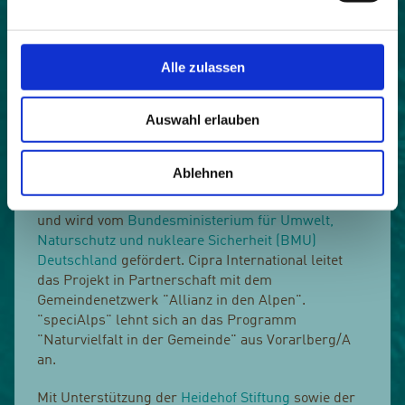
Weiterführende Informationen
:
www.obcina.kranjska-gora.si/kdo-smo/krajevne-
skupnosti
,
www.obcina.bohinj.si/index.php?id=15
Alle zulassen
(sl),
www.kamnik.si/obcina-kamnik/krajevne-
skupnosti
(sl)
Auswahl erlauben
An speciAlps beteiligen sich die drei Gemeinden
Kranjska Gora, Bohinj und Kamnik.
Ablehnen
"speciAlps" dauert von April 2017 bis März 2020
und wird vom
Bundesministerium für Umwelt,
Naturschutz und nukleare Sicherheit (BMU)
Deutschland
gefördert. Cipra International leitet
das Projekt in Partnerschaft mit dem
Gemeindenetzwerk "Allianz in den Alpen".
"speciAlps" lehnt sich an das Programm
"Naturvielfalt in der Gemeinde" aus Vorarlberg/A
an.
Mit Unterstützung der
Heidehof Stiftung
sowie der