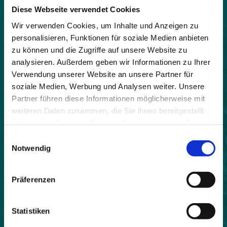
Regionale Wertschöpfung und Nahversorgung,
Diese Webseite verwendet Cookies
Lebensqualität im Alpenraum,
Wir verwenden Cookies, um Inhalte und Anzeigen zu
Naturschutz und Landschaftspflege,
personalisieren, Funktionen für soziale Medien anbieten
Soziale Handlungsfähigkeit,
zu können und die Zugriffe auf unsere Website zu
Landwirtschaft und Ernährung
analysieren. Außerdem geben wir Informationen zu Ihrer
Datum:
Verwendung unserer Website an unsere Partner für
20.09.2019 08:30 – 21.09.2019 12:00
soziale Medien, Werbung und Analysen weiter. Unsere
Partner führen diese Informationen möglicherweise mit
Kontakt:
weiteren Daten zusammen, die Sie ihnen bereitgestellt
Stefanie Bauer
, +49 8642 6531
haben oder die sie im Rahmen Ihrer Nutzung der Dienste
gesammelt haben.
Einwilligungsauswahl
Notwendig
Die Fachtagung des Gemeindenetzwerks „Allianz in
Präferenzen
den Alpen“ findet am 20. und 21. September 2019 in
Triesenberg/FL statt.
Statistiken
Junge Menschen im Alpenraum brauchen