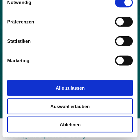
Notwendig
Land:
Frankreich
Präferenzen
Beitrittsjahr:
2021
Statistiken
Einwohner:
16
Marketing
Fläche:
26.34
Höhe:
Alle zulassen
435
Auswahl erlauben
Ablehnen
© 2026 - Allianz in den Alpen
Kontakt
Impressum
Datenschutzerklärung