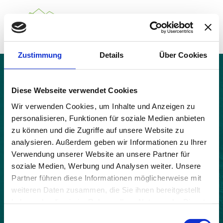
Zustimmung
Details
Über Cookies
Über das Gemeindenetzwerk
Themen
Aucelon
Projekte
Diese Webseite verwendet Cookies
Aktuelles
Wir verwenden Cookies, um Inhalte und Anzeigen zu
Alpine Kooperationen
personalisieren, Funktionen für soziale Medien anbieten
Termine
zu können und die Zugriffe auf unsere Website zu
Deutsch
Italiano
Français
Slovenščina
English
analysieren. Außerdem geben wir Informationen zu Ihrer
Verwendung unserer Website an unsere Partner für
soziale Medien, Werbung und Analysen weiter. Unsere
Partner führen diese Informationen möglicherweise mit
weiteren Daten zusammen, die Sie ihnen bereitgestellt
haben oder die sie im Rahmen Ihrer Nutzung der Dienste
gesammelt haben.
Einwilligungsauswahl