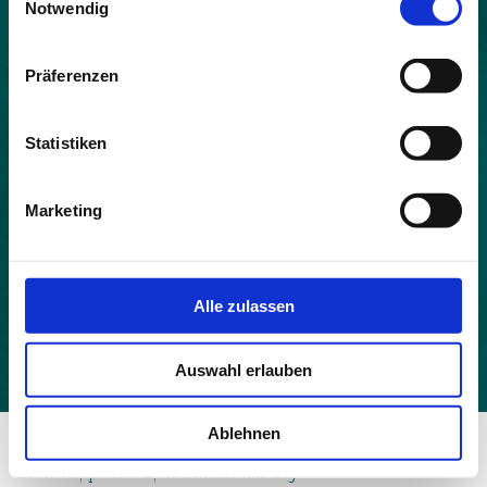
Notwendig
Land:
Frankreich
Präferenzen
Beitrittsjahr:
2021
Statistiken
Einwohner:
209
Marketing
Fläche:
13.6
Höhe:
Alle zulassen
474
Auswahl erlauben
Ablehnen
© 2026 - Allianz in den Alpen
Kontakt
Impressum
Datenschutzerklärung