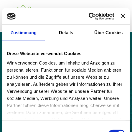
Zustimmung
Details
Über Cookies
Über das Gemeindenetzwerk
Themen
Barnave
Projekte
Diese Webseite verwendet Cookies
Aktuelles
Wir verwenden Cookies, um Inhalte und Anzeigen zu
Alpine Kooperationen
personalisieren, Funktionen für soziale Medien anbieten
Termine
zu können und die Zugriffe auf unsere Website zu
Deutsch
Italiano
Français
Slovenščina
English
analysieren. Außerdem geben wir Informationen zu Ihrer
Verwendung unserer Website an unsere Partner für
soziale Medien, Werbung und Analysen weiter. Unsere
Partner führen diese Informationen möglicherweise mit
weiteren Daten zusammen, die Sie ihnen bereitgestellt
haben oder die sie im Rahmen Ihrer Nutzung der Dienste
gesammelt haben.
Einwilligungsauswahl