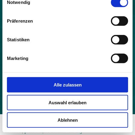
Notwendig
Land:
Frankreich
Präferenzen
Beitrittsjahr:
2021
Statistiken
Einwohner:
134
Marketing
Fläche:
21.89
Höhe:
Alle zulassen
471
Auswahl erlauben
Ablehnen
© 2026 - Allianz in den Alpen
Kontakt
Impressum
Datenschutzerklärung