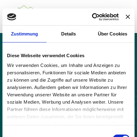
Zustimmung
Details
Über Cookies
Über das Gemeindenetzwerk
Themen
Chamaloc
Projekte
Diese Webseite verwendet Cookies
Aktuelles
Wir verwenden Cookies, um Inhalte und Anzeigen zu
Alpine Kooperationen
personalisieren, Funktionen für soziale Medien anbieten
Termine
zu können und die Zugriffe auf unsere Website zu
Deutsch
Italiano
Français
Slovenščina
English
analysieren. Außerdem geben wir Informationen zu Ihrer
Verwendung unserer Website an unsere Partner für
soziale Medien, Werbung und Analysen weiter. Unsere
Partner führen diese Informationen möglicherweise mit
weiteren Daten zusammen, die Sie ihnen bereitgestellt
haben oder die sie im Rahmen Ihrer Nutzung der Dienste
gesammelt haben.
Einwilligungsauswahl