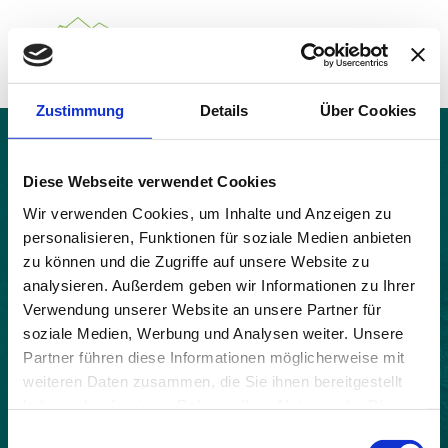
Zustimmung
Details
Über Cookies
Über das Gemeindenetzwerk
Themen
Cimolais
Projekte
Diese Webseite verwendet Cookies
Aktuelles
Wir verwenden Cookies, um Inhalte und Anzeigen zu
Alpine Kooperationen
personalisieren, Funktionen für soziale Medien anbieten
Termine
zu können und die Zugriffe auf unsere Website zu
Deutsch
Italiano
Français
Slovenščina
English
analysieren. Außerdem geben wir Informationen zu Ihrer
Verwendung unserer Website an unsere Partner für
soziale Medien, Werbung und Analysen weiter. Unsere
Partner führen diese Informationen möglicherweise mit
weiteren Daten zusammen, die Sie ihnen bereitgestellt
haben oder die sie im Rahmen Ihrer Nutzung der Dienste
gesammelt haben.
Einwilligungsauswahl