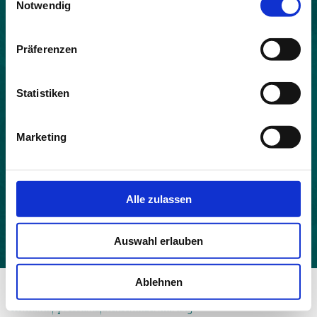
Notwendig
Land:
Italien
Präferenzen
Beitrittsjahr:
2005
Statistiken
Einwohner:
484
Marketing
Fläche:
10121
Höhe:
Alle zulassen
652
Auswahl erlauben
Ablehnen
© 2026 - Allianz in den Alpen
Kontakt
Impressum
Datenschutzerklärung