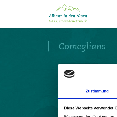
Über das Gemeindenetzwerk
Themen
Comeglians
Projekte
Aktuelles
Alpine Kooperationen
Termine
Deutsch
Italiano
Français
Slovenščina
English
Zustimmung
Diese Webseite verwendet 
Wir verwenden Cookies, um I