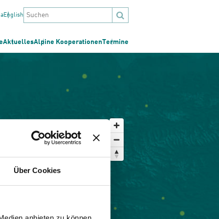
na
English
e
Aktuelles
Alpine Kooperationen
Termine
Über Cookies
 Medien anbieten zu können