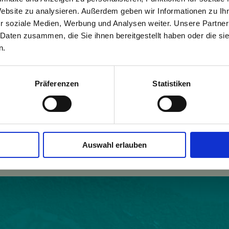
Website zu analysieren. Außerdem geben wir Informationen zu I
r soziale Medien, Werbung und Analysen weiter. Unsere Partner
 Daten zusammen, die Sie ihnen bereitgestellt haben oder die s
n.
Präferenzen
Statistiken
Einwohner:
540
Fläche:
1934
w.comune.comeglians.ud.it/
Höhe:
540
Auswahl erlauben