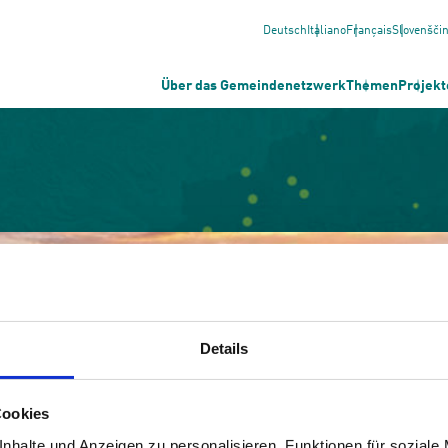
Deutsch
Italiano
Français
Slovenšči
Über das Gemeindenetzwerk
Themen
Projekt
Details
Cookies
nhalte und Anzeigen zu personalisieren, Funktionen für soziale