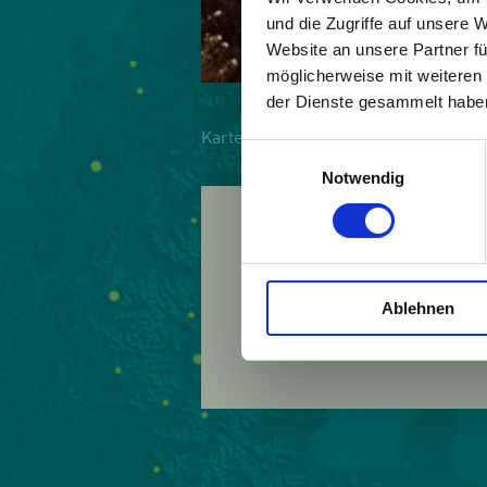
und die Zugriffe auf unsere 
Website an unsere Partner fü
möglicherweise mit weiteren
der Dienste gesammelt habe
Karte
|
Bild
Einwilligungsauswahl
Notwendig
Land:
Österreich
Beitrittsjahr:
2007
Ablehnen
Webseite:
http://ww