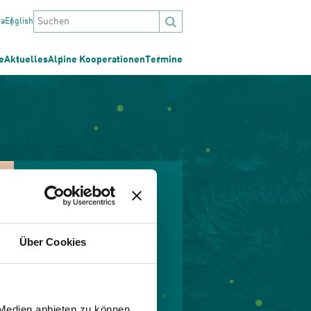
na
English
e
Aktuelles
Alpine Kooperationen
Termine
Über Cookies
 Medien anbieten zu können