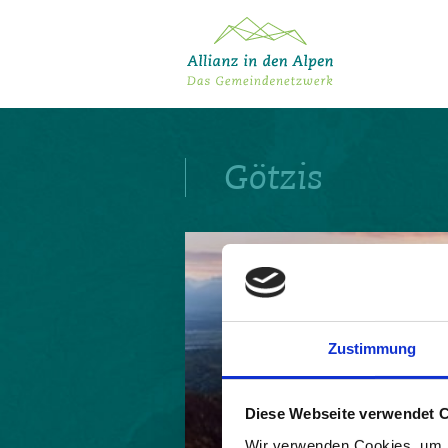
Über das Gemeindenetzwerk
Themen
Götzis
Projekte
Aktuelles
Alpine Kooperationen
Termine
Deutsch
Italiano
Français
Slovenščina
English
Zustimmung
Diese Webseite verwendet 
Wir verwenden Cookies, um I