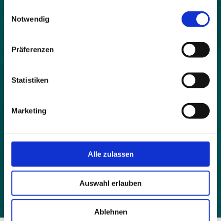
gesammelt haben.
Land:
Einwilligungsauswahl
Notwendig
Österreich
Beitrittsjahr:
Präferenzen
2006
Webseite:
Statistiken
http://www.gaschurn-partenen.at
Einwohner:
Marketing
1538
Fläche:
17682
Alle zulassen
Höhe:
979
Auswahl erlauben
Ablehnen