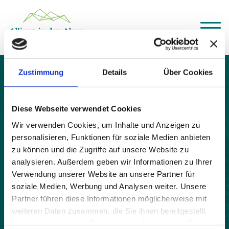
Über das Gemeindenetzwerk
Zustimmung
Details
Über Cookies
Themen
Gaschurn
Projekte
Aktuelles
Diese Webseite verwendet Cookies
Alpine Kooperationen
Termine
Wir verwenden Cookies, um Inhalte und Anzeigen zu
personalisieren, Funktionen für soziale Medien anbieten
Deutsch
Italiano
Français
Slovenščina
English
zu können und die Zugriffe auf unsere Website zu
analysieren. Außerdem geben wir Informationen zu Ihrer
Verwendung unserer Website an unsere Partner für
soziale Medien, Werbung und Analysen weiter. Unsere
Partner führen diese Informationen möglicherweise mit
weiteren Daten zusammen, die Sie ihnen bereitgestellt
haben oder die sie im Rahmen Ihrer Nutzung der Dienste