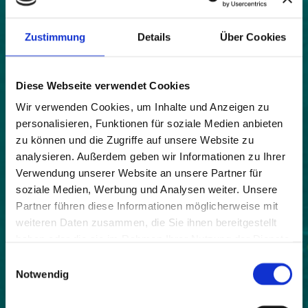
Karte
|
Bild
Zustimmung
Details
Über Cookies
Land:
Diese Webseite verwendet Cookies
Österreich
Wir verwenden Cookies, um Inhalte und Anzeigen zu
Beitrittsjahr:
personalisieren, Funktionen für soziale Medien anbieten
2003
zu können und die Zugriffe auf unsere Website zu
Webseite:
analysieren. Außerdem geben wir Informationen zu Ihrer
http://www.krumbach.at
Verwendung unserer Website an unsere Partner für
soziale Medien, Werbung und Analysen weiter. Unsere
Einwohner:
Partner führen diese Informationen möglicherweise mit
1016
weiteren Daten zusammen, die Sie ihnen bereitgestellt
haben oder die sie im Rahmen Ihrer Nutzung der Dienste
Fläche:
gesammelt haben.
871
Einwilligungsauswahl
Notwendig
Höhe:
730