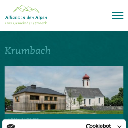
Über das Gemeindenetzwerk
Themen
Krumbach
Projekte
Aktuelles
Alpine Kooperationen
Termine
Deutsch
Italiano
Français
Slovenščina
English
©Markus Gmeiner