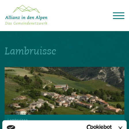
Über das Gemeindenetzwerk
Themen
Lambruisse
Projekte
Aktuelles
Alpine Kooperationen
Termine
Deutsch
Italiano
Français
Slovenščina
English
Lambruisse