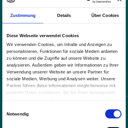
Karte
|
Bild
Zustimmung
Details
Über Cookies
Land:
Diese Webseite verwendet Cookies
Frankreich
Wir verwenden Cookies, um Inhalte und Anzeigen zu
Beitrittsjahr:
personalisieren, Funktionen für soziale Medien anbieten
2018
zu können und die Zugriffe auf unsere Website zu
Einwohner:
analysieren. Außerdem geben wir Informationen zu Ihrer
103
Verwendung unserer Website an unsere Partner für
soziale Medien, Werbung und Analysen weiter. Unsere
Fläche:
Partner führen diese Informationen möglicherweise mit
2200
weiteren Daten zusammen, die Sie ihnen bereitgestellt
haben oder die sie im Rahmen Ihrer Nutzung der Dienste
Höhe:
gesammelt haben.
993
Einwilligungsauswahl
Notwendig