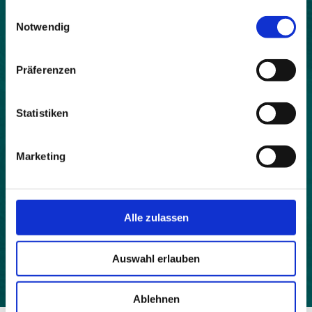
gesammelt haben.
Land:
Einwilligungsauswahl
Notwendig
Frankreich
Beitrittsjahr:
Präferenzen
2006
Webseite:
Statistiken
http://ville-argentiere.fr
Einwohner:
Marketing
2407
Fläche:
6455
Alle zulassen
Höhe:
976
Auswahl erlauben
Ablehnen