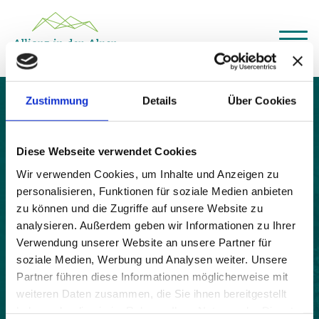
Über das Gemeindenetzwerk
Zustimmung
Details
Über Cookies
Themen
L’Argentière-la-Bessée
Projekte
Aktuelles
Diese Webseite verwendet Cookies
Alpine Kooperationen
Termine
Wir verwenden Cookies, um Inhalte und Anzeigen zu
personalisieren, Funktionen für soziale Medien anbieten
Deutsch
Italiano
Français
Slovenščina
English
zu können und die Zugriffe auf unsere Website zu
analysieren. Außerdem geben wir Informationen zu Ihrer
Verwendung unserer Website an unsere Partner für
soziale Medien, Werbung und Analysen weiter. Unsere
Partner führen diese Informationen möglicherweise mit
weiteren Daten zusammen, die Sie ihnen bereitgestellt
haben oder die sie im Rahmen Ihrer Nutzung der Dienste