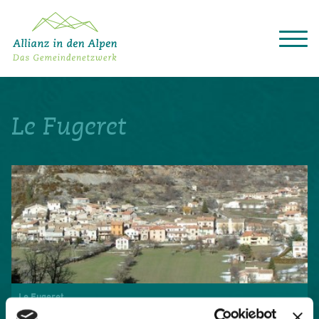
Über das Gemeindenetzwerk
Themen
Le Fugeret
Projekte
Aktuelles
Alpine Kooperationen
Termine
Deutsch
Italiano
Français
Slovenščina
English
Le Fugeret