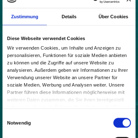
Karte
|
Bild
Zustimmung
Details
Über Cookies
Land:
Diese Webseite verwendet Cookies
Frankreich
Wir verwenden Cookies, um Inhalte und Anzeigen zu
Beitrittsjahr:
personalisieren, Funktionen für soziale Medien anbieten
2018
zu können und die Zugriffe auf unsere Website zu
Einwohner:
analysieren. Außerdem geben wir Informationen zu Ihrer
187
Verwendung unserer Website an unsere Partner für
soziale Medien, Werbung und Analysen weiter. Unsere
Fläche:
Partner führen diese Informationen möglicherweise mit
2800
weiteren Daten zusammen, die Sie ihnen bereitgestellt
haben oder die sie im Rahmen Ihrer Nutzung der Dienste
Höhe:
gesammelt haben.
760
Einwilligungsauswahl
Notwendig