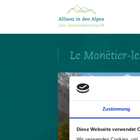
Über das Gemeindenetzwerk
Themen
Le Monêtier-le
Projekte
Aktuelles
Alpine Kooperationen
Termine
Deutsch
Italiano
Français
Slovenščina
English
Zustimmung
Diese Webseite verwendet 
Wir verwenden Cookies, um I