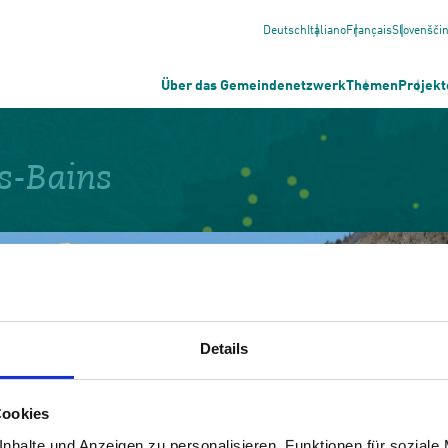
Deutsch
Italiano
Français
Slovenšči
Über das Gemeindenetzwerk
Themen
Projekt
s-Bains
Details
Cookies
nhalte und Anzeigen zu personalisieren, Funktionen für soziale