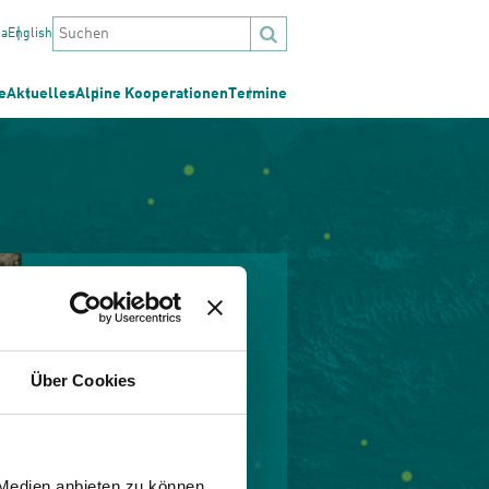
na
English
e
Aktuelles
Alpine Kooperationen
Termine
Über Cookies
 Medien anbieten zu können