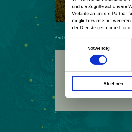
und die Zugriffe auf unsere 
Website an unsere Partner fü
möglicherweise mit weiteren
der Dienste gesammelt habe
Karte
|
Bild
Einwilligungsauswahl
Notwendig
Land:
Frankreic
Beitrittsjahr:
2008
Ablehnen
Webseite:
http://ww