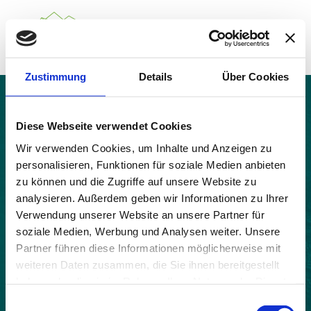
Zustimmung
Details
Über Cookies
Über das Gemeindenetzwerk
Themen
Romeyer
Projekte
Diese Webseite verwendet Cookies
Aktuelles
Wir verwenden Cookies, um Inhalte und Anzeigen zu
Alpine Kooperationen
personalisieren, Funktionen für soziale Medien anbieten
Termine
zu können und die Zugriffe auf unsere Website zu
Deutsch
Italiano
Français
Slovenščina
English
analysieren. Außerdem geben wir Informationen zu Ihrer
Verwendung unserer Website an unsere Partner für
soziale Medien, Werbung und Analysen weiter. Unsere
Partner führen diese Informationen möglicherweise mit
weiteren Daten zusammen, die Sie ihnen bereitgestellt
haben oder die sie im Rahmen Ihrer Nutzung der Dienste
gesammelt haben.
Einwilligungsauswahl