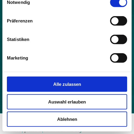
Notwendig
Land:
Frankreich
Präferenzen
Beitrittsjahr:
2021
Statistiken
Einwohner:
205
Marketing
Fläche:
41.46
Höhe:
Alle zulassen
478
Auswahl erlauben
Ablehnen
© 2026 - Allianz in den Alpen
Kontakt
Impressum
Datenschutzerklärung