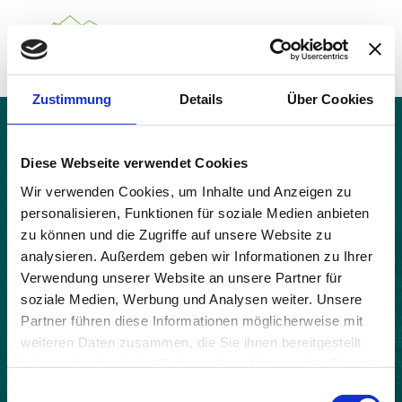
Zustimmung
Details
Über Cookies
Über das Gemeindenetzwerk
Themen
Rottier
Projekte
Diese Webseite verwendet Cookies
Aktuelles
Wir verwenden Cookies, um Inhalte und Anzeigen zu
Alpine Kooperationen
personalisieren, Funktionen für soziale Medien anbieten
Termine
zu können und die Zugriffe auf unsere Website zu
Deutsch
Italiano
Français
Slovenščina
English
analysieren. Außerdem geben wir Informationen zu Ihrer
Verwendung unserer Website an unsere Partner für
soziale Medien, Werbung und Analysen weiter. Unsere
Partner führen diese Informationen möglicherweise mit
weiteren Daten zusammen, die Sie ihnen bereitgestellt
haben oder die sie im Rahmen Ihrer Nutzung der Dienste
gesammelt haben.
Einwilligungsauswahl