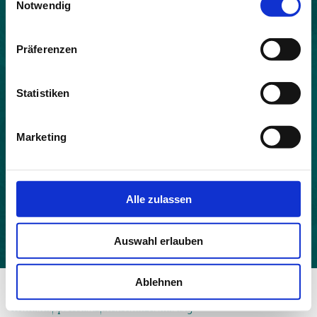
Notwendig
Land:
Frankreich
Präferenzen
Beitrittsjahr:
2021
Statistiken
Einwohner:
23
Marketing
Fläche:
8.54
Höhe:
Alle zulassen
562
Auswahl erlauben
Ablehnen
© 2026 - Allianz in den Alpen
Kontakt
Impressum
Datenschutzerklärung