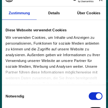
Karte
|
Bild
Zustimmung
Details
Über Cookies
Land:
Diese Webseite verwendet Cookies
Frankreich
Wir verwenden Cookies, um Inhalte und Anzeigen zu
Beitrittsjahr:
personalisieren, Funktionen für soziale Medien anbieten
2018
zu können und die Zugriffe auf unsere Website zu
Einwohner:
analysieren. Außerdem geben wir Informationen zu Ihrer
103
Verwendung unserer Website an unsere Partner für
soziale Medien, Werbung und Analysen weiter. Unsere
Fläche:
Partner führen diese Informationen möglicherweise mit
3600
weiteren Daten zusammen, die Sie ihnen bereitgestellt
haben oder die sie im Rahmen Ihrer Nutzung der Dienste
Höhe:
gesammelt haben.
568
Einwilligungsauswahl
Notwendig