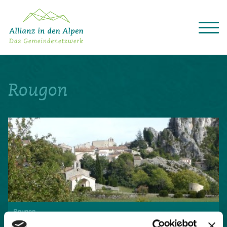
Über das Gemeindenetzwerk
Themen
Rougon
Projekte
Aktuelles
Alpine Kooperationen
Termine
Deutsch
Italiano
Français
Slovenščina
English
Rougon