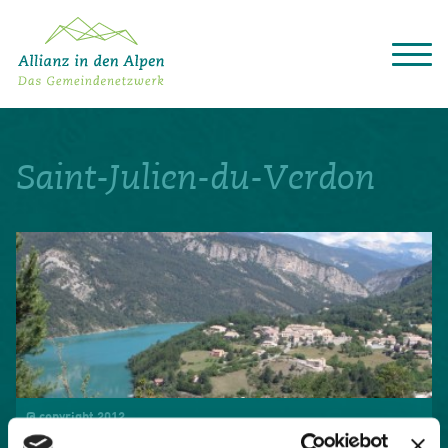
Über das Gemeindenetzwerk
Themen
Saint-Julien-du-Verdon
Projekte
Aktuelles
Alpine Kooperationen
Termine
Deutsch
Italiano
Français
Slovenščina
English
@ copyright 2012