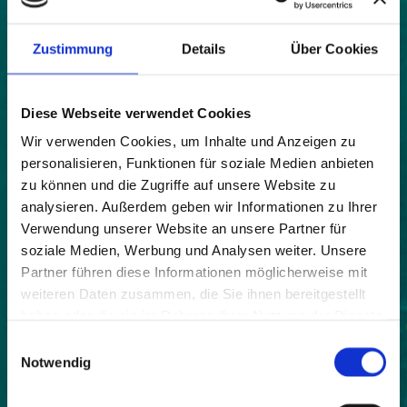
Karte
|
Bild
Zustimmung
Details
Über Cookies
Land:
Diese Webseite verwendet Cookies
Frankreich
Wir verwenden Cookies, um Inhalte und Anzeigen zu
Beitrittsjahr:
personalisieren, Funktionen für soziale Medien anbieten
2018
zu können und die Zugriffe auf unsere Website zu
Einwohner:
analysieren. Außerdem geben wir Informationen zu Ihrer
143
Verwendung unserer Website an unsere Partner für
soziale Medien, Werbung und Analysen weiter. Unsere
Fläche:
Partner führen diese Informationen möglicherweise mit
600
weiteren Daten zusammen, die Sie ihnen bereitgestellt
haben oder die sie im Rahmen Ihrer Nutzung der Dienste
Höhe:
gesammelt haben.
869
Einwilligungsauswahl
Notwendig