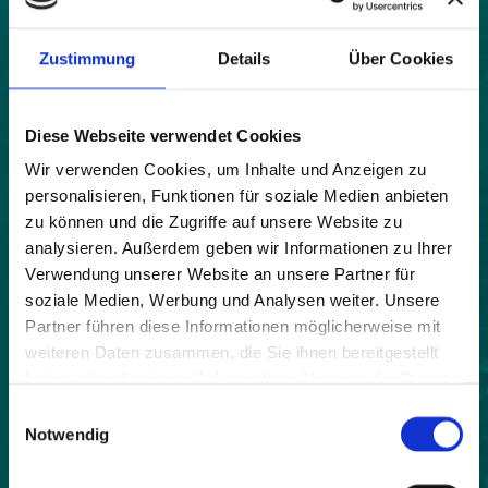
Karte
|
Bild
Zustimmung
Details
Über Cookies
Land:
Diese Webseite verwendet Cookies
Schweiz
Wir verwenden Cookies, um Inhalte und Anzeigen zu
Beitrittsjahr:
personalisieren, Funktionen für soziale Medien anbieten
2015
zu können und die Zugriffe auf unsere Website zu
Webseite:
analysieren. Außerdem geben wir Informationen zu Ihrer
http://www.scuol.net
Verwendung unserer Website an unsere Partner für
soziale Medien, Werbung und Analysen weiter. Unsere
Einwohner:
Partner führen diese Informationen möglicherweise mit
4933
weiteren Daten zusammen, die Sie ihnen bereitgestellt
haben oder die sie im Rahmen Ihrer Nutzung der Dienste
Fläche:
gesammelt haben.
43800
Einwilligungsauswahl
Notwendig
Höhe:
1471