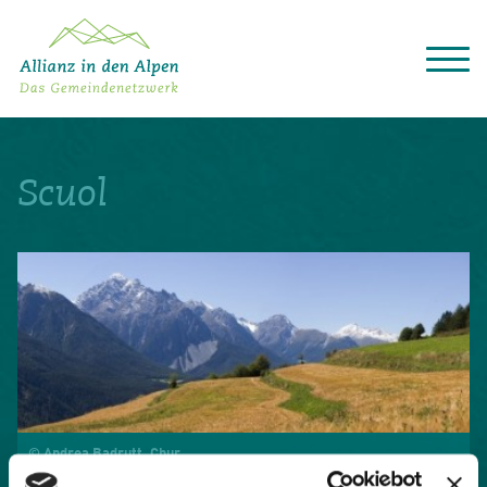
Über das Gemeindenetzwerk
Themen
Scuol
Projekte
Aktuelles
Alpine Kooperationen
Termine
Deutsch
Italiano
Français
Slovenščina
English
© Andrea Badrutt, Chur