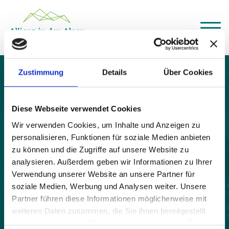
Über das Gemeindenetzwerk
Zustimmung
Details
Über Cookies
Themen
St. Ulrich bei Steyr
Projekte
Aktuelles
Diese Webseite verwendet Cookies
Alpine Kooperationen
Termine
Wir verwenden Cookies, um Inhalte und Anzeigen zu
personalisieren, Funktionen für soziale Medien anbieten
Deutsch
Italiano
Français
Slovenščina
English
zu können und die Zugriffe auf unsere Website zu
analysieren. Außerdem geben wir Informationen zu Ihrer
Verwendung unserer Website an unsere Partner für
soziale Medien, Werbung und Analysen weiter. Unsere
Partner führen diese Informationen möglicherweise mit
weiteren Daten zusammen, die Sie ihnen bereitgestellt
haben oder die sie im Rahmen Ihrer Nutzung der Dienste