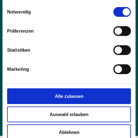
gesammelt haben.
Land:
Einwilligungsauswahl
Notwendig
Österreich
Beitrittsjahr:
Präferenzen
2006
Webseite:
Statistiken
http://www.st-ulrich.at
Einwohner:
Marketing
3014
Fläche:
3910
Alle zulassen
Höhe:
377
Auswahl erlauben
Ablehnen