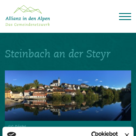
Über das Gemeindenetzwerk
Themen
Steinbach an der Steyr
Projekte
Aktuelles
Alpine Kooperationen
Termine
Deutsch
Italiano
Français
Slovenščina
English
©C.Dörfel