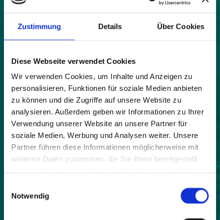
Karte
|
Bild
Zustimmung
Details
Über Cookies
Land:
Diese Webseite verwendet Cookies
Österreich
Wir verwenden Cookies, um Inhalte und Anzeigen zu
Beitrittsjahr:
personalisieren, Funktionen für soziale Medien anbieten
2006
zu können und die Zugriffe auf unsere Website zu
Webseite:
analysieren. Außerdem geben wir Informationen zu Ihrer
http://www.steinbachsteyr.at
Verwendung unserer Website an unsere Partner für
soziale Medien, Werbung und Analysen weiter. Unsere
Einwohner:
Partner führen diese Informationen möglicherweise mit
2035
weiteren Daten zusammen, die Sie ihnen bereitgestellt
haben oder die sie im Rahmen Ihrer Nutzung der Dienste
Fläche:
gesammelt haben.
2808
Einwilligungsauswahl
Notwendig
Höhe:
381