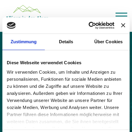
Über das Gemeindenetzwerk
Zustimmung
Details
Über Cookies
Themen
Ternberg
Projekte
Aktuelles
Diese Webseite verwendet Cookies
Alpine Kooperationen
Termine
Wir verwenden Cookies, um Inhalte und Anzeigen zu
personalisieren, Funktionen für soziale Medien anbieten
Deutsch
Italiano
Français
Slovenščina
English
zu können und die Zugriffe auf unsere Website zu
analysieren. Außerdem geben wir Informationen zu Ihrer
Verwendung unserer Website an unsere Partner für
soziale Medien, Werbung und Analysen weiter. Unsere
Partner führen diese Informationen möglicherweise mit
weiteren Daten zusammen, die Sie ihnen bereitgestellt
haben oder die sie im Rahmen Ihrer Nutzung der Dienste