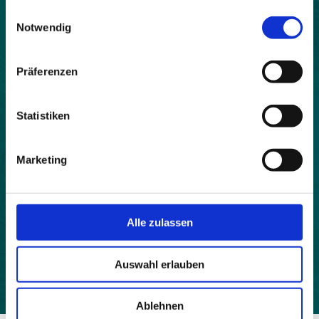
gesammelt haben.
Land:
Einwilligungsauswahl
Notwendig
Österreich
Beitrittsjahr:
Präferenzen
2006
Webseite:
Statistiken
http://www.ternberg.at
Einwohner:
Marketing
3341
Fläche:
6207
Alle zulassen
Höhe:
341
Auswahl erlauben
Ablehnen