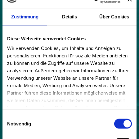
Karte
|
Bild
Zustimmung
Details
Über Cookies
Land:
Diese Webseite verwendet Cookies
Frankreich
Wir verwenden Cookies, um Inhalte und Anzeigen zu
Beitrittsjahr:
personalisieren, Funktionen für soziale Medien anbieten
2018
zu können und die Zugriffe auf unsere Website zu
Einwohner:
analysieren. Außerdem geben wir Informationen zu Ihrer
221
Verwendung unserer Website an unsere Partner für
soziale Medien, Werbung und Analysen weiter. Unsere
Fläche:
Partner führen diese Informationen möglicherweise mit
9800
weiteren Daten zusammen, die Sie ihnen bereitgestellt
haben oder die sie im Rahmen Ihrer Nutzung der Dienste
Höhe:
gesammelt haben.
985
Einwilligungsauswahl
Notwendig