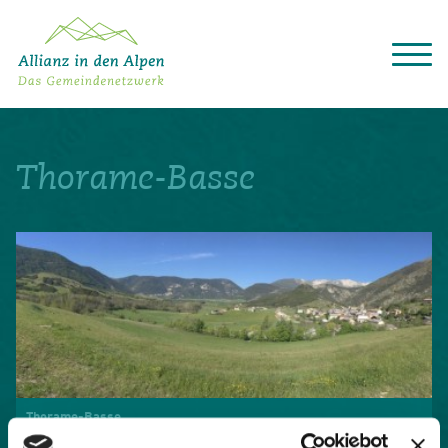
Über das Gemeindenetzwerk
Themen
Thorame-Basse
Projekte
Aktuelles
Alpine Kooperationen
Termine
Deutsch
Italiano
Français
Slovenščina
English
Thorame-Basse