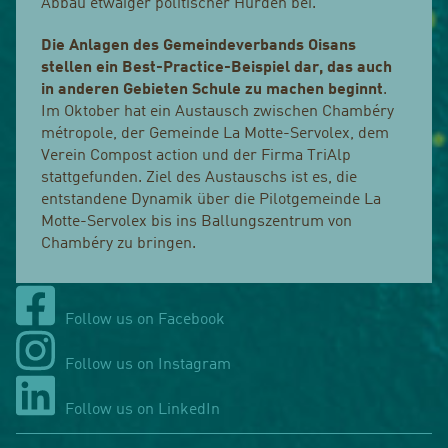
Abbau etwaiger politischer Hürden bei.
Die Anlagen des Gemeindeverbands Oisans
stellen ein Best-Practice-Beispiel dar, das auch
in anderen Gebieten Schule zu machen beginnt
.
Im Oktober hat ein Austausch zwischen Chambéry
métropole, der Gemeinde La Motte-Servolex, dem
Verein Compost action und der Firma TriAlp
stattgefunden. Ziel des Austauschs ist es, die
entstandene Dynamik über die Pilotgemeinde La
Motte-Servolex bis ins Ballungszentrum von
Chambéry zu bringen.
Follow us on Facebook
Follow us on Instagram
Follow us on LinkedIn