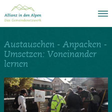
Über das Gemeindenetzwerk
Themen
Austauschen - Anpacken -
Projekte
Aktuelles
Umsetzen: Voneinander
Alpine Kooperationen
lernen
Termine
Deutsch
Italiano
Français
Slovenščina
English