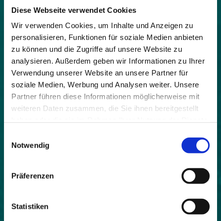
Dieses Vorhaben wird zu 80% von der ADEME
Diese Webseite verwendet Cookies
(Französische Umwelt- und Energieagentur)
finanziert. Alle Schritte werden in Eigenregie
Wir verwenden Cookies, um Inhalte und Anzeigen zu
abgewickelt, um der Bevölkerung ein umfassendes
personalisieren, Funktionen für soziale Medien anbieten
Service gewährleisten zu können.
zu können und die Zugriffe auf unsere Website zu
analysieren. Außerdem geben wir Informationen zu Ihrer
Vier MitarbeiterInnen sind in der Region Oisans für
Verwendung unserer Website an unsere Partner für
die Kompostierung zuständig.
Sie widmen 50%
soziale Medien, Werbung und Analysen weiter. Unsere
ihrer Zeit der Betreuung der bestehenden
Partner führen diese Informationen möglicherweise mit
Anlagen und 50% der Suche nach neuen
weiteren Daten zusammen, die Sie ihnen bereitgestellt
Standorten zur Einrichtung neuer Anlagen.
Die
Kompostieranlagen werden in verschiedenen
haben oder die sie im Rahmen Ihrer Nutzung der Dienste
Umfeldern eingerichtet (Gasthäuser,
gesammelt haben.
Einwilligungsauswahl
Einfamilienhäuser, Mehrfamilienhäuser,
Notwendig
Skigebiete…) und alle zwei Wochen kontrolliert. Der
LKW ist mit zwei Häckselgutbehältern und zwei
leeren Behältern zur Kompostabholung
Präferenzen
ausgerüstet. Der Gemeinschaftskompost wird zur
Großkompostierungsanlage gebracht, wo er
Statistiken
nochmals gehäckselt und mit dem
Grünmüllkompost vermischt wird. Der so