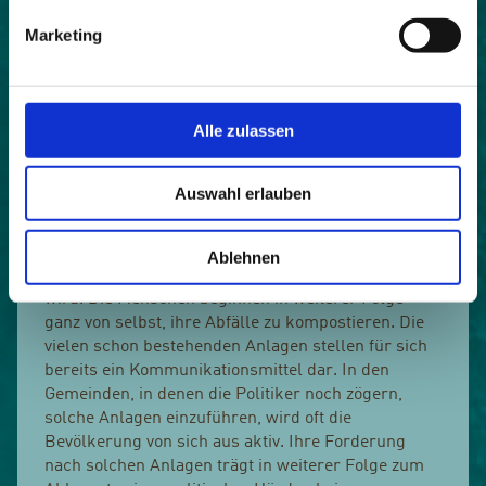
gewonnene Kompost ist genormt und wird in
Marketing
weiterer Folge Schigebieten und
Müllsammelstellen zugeführt.
Die Reaktionen der Bevölkerung sind sehr positiv.
Alle zulassen
Im Vorfeld eines Projektes können Vorbehalte
auftreten, die mit anfänglichen Befürchtungen
verbunden sind. Sind die Anlagen jedoch einmal in
Auswahl erlauben
Betrieb, zerstreuen sich diese Befürchtungen
rasch. Die Kommunikationsmaßnahmen
beschränken sich auf eine Postwurfsendung, mit
Ablehnen
der die Bevölkerung zu Projektbeginn informiert
wird. Die Menschen beginnen in weiterer Folge
ganz von selbst, ihre Abfälle zu kompostieren. Die
vielen schon bestehenden Anlagen stellen für sich
bereits ein Kommunikationsmittel dar. In den
Gemeinden, in denen die Politiker noch zögern,
solche Anlagen einzuführen, wird oft die
Bevölkerung von sich aus aktiv. Ihre Forderung
nach solchen Anlagen trägt in weiterer Folge zum