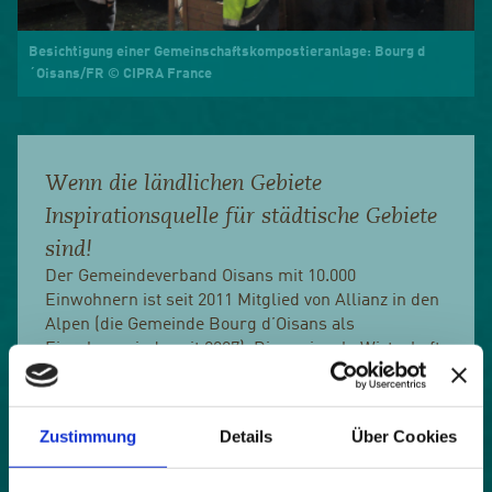
Besichtigung einer Gemeinschaftskompostieranlage: Bourg d
´Oisans/FR © CIPRA France
Wenn die ländlichen Gebiete
Inspirationsquelle für städtische Gebiete
sind!
Der Gemeindeverband Oisans mit 10.000
Einwohnern ist seit 2011 Mitglied von Allianz in den
Alpen (die Gemeinde Bourg d’Oisans als
Einzelgemeinde seit 2007). Die regionale Wirtschaft
ist stark vom Tourismus geprägt (100.000 Betten).
Die Region betreibt schon seit 2010 aktiv die
Entwicklung von
Zustimmung
Details
Über Cookies
Gemeinschaftskompostieranlagen. Ihr aktuelles
Ziel ist die Einrichtung von 150 Anlagen pro Jahr.