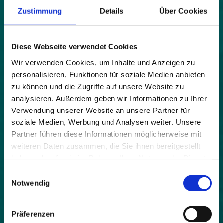
Strategien und Projekte zeigen bereits heute, wie
Zustimmung
Details
Über Cookies
Zukunftstourismus funktioniert? Diese Fragen
stehen im Mittelpunkt der Online-
Fachveranstaltung "Schnee, Sonne, Nachhaltigkeit
– Zukunftsorientierte Strategien für
Diese Webseite verwendet Cookies
Winterdestinationen", die vom Bayerischen
Wir verwenden Cookies, um Inhalte und Anzeigen zu
Staatsministerium für Ernährung, Landwirtschaft,
personalisieren, Funktionen für soziale Medien anbieten
Forsten und Tourismus organisiert wird.
zu können und die Zugriffe auf unsere Website zu
analysieren. Außerdem geben wir Informationen zu Ihrer
Verwendung unserer Website an unsere Partner für
3. Dezember 2025 - 10:00-
soziale Medien, Werbung und Analysen weiter. Unsere
Partner führen diese Informationen möglicherweise mit
11:30 Uhr - online via
weiteren Daten zusammen, die Sie ihnen bereitgestellt
Webex
haben oder die sie im Rahmen Ihrer Nutzung der Dienste
gesammelt haben.
Einwilligungsauswahl
Notwendig
Programm-Highlights
Präferenzen
Grußwort von Staatsministerin Michaela