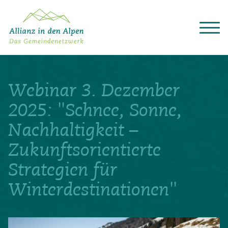
Über das Gemeindenetzwerk
Themen
Webinar 3. Dezember
Projekte
Aktuelles
2025: "Schnee, Sonne,
Alpine Kooperationen
Nachhaltigkeit –
Termine
Zukunftsorientierte
Deutsch
Italiano
Français
Slovenščina
English
Strategien für
Winterdestinationen"