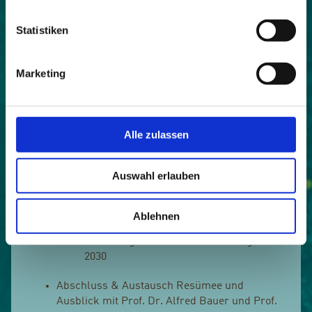
Kaniber Auftakt in die Wintersaison 2025/26
mit einem Ausblick auf nachhaltige Strategien
Statistiken
für den bayerischen Wintertourismus.
Szenarien für die Zukunft des
Marketing
Wintertourismus in Bayern 2050 Prof. Dr.
Alfred Bauer & Prof. Dr. Jürgen Schmude,
Bayerisches Zentrum für Tourismus
Allianz in den Alpen & Interreg-Projekt
Alle zulassen
"BeyondSnow" Katharina Gasteiger,
Geschäftsführerin Allianz in den Alpen
Best-Practice-Beispiele aus Bayern
Auswahl erlauben
Balderschwang: Umsetzung des
Projekts "BeyondSnow"
Bayerischer Wald: Klimaanpassung im
Ablehnen
Mittelgebirge
Berchtesgaden: Tourismusstrategie
2030
Abschluss & Austausch Resümee und
Ausblick mit Prof. Dr. Alfred Bauer und Prof.