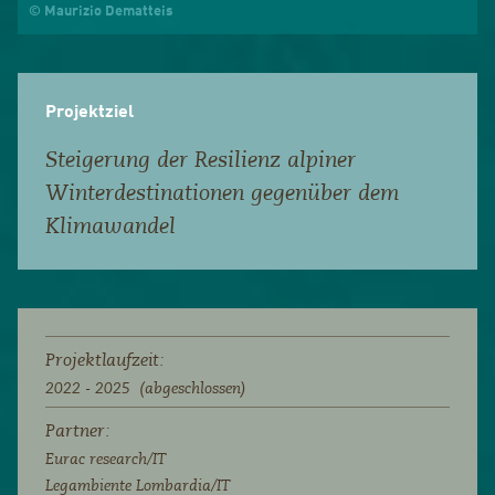
© Maurizio Dematteis
Projektziel
Steigerung der Resilienz alpiner
Winterdestinationen gegenüber dem
Klimawandel
Projektlaufzeit:
2022 - 2025 (abgeschlossen)
Partner:
Eurac research/IT
Legambiente Lombardia/IT