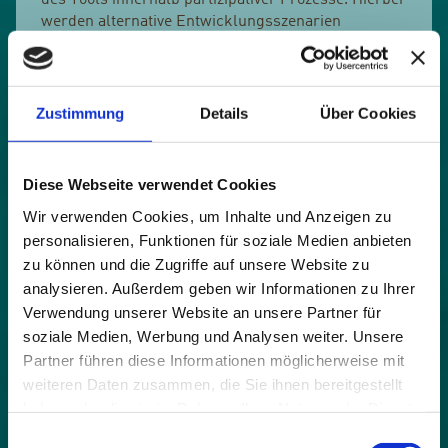
des Tools innerhalb partizipativer Prozesse. Hierbei
werden alternative Entwicklungsszenarien
nachhaltiger Übergangspfade und Strategien für
jedes Pilotgebiet erarbeitet. Aufbauend auf diesen
Ergebnissen werden erste Pilotaktionen in den
Pilotgebieten experimentell umgesetzt.
Zustimmung
Details
Über Cookies
Die Projektergebnisse werden in der
abschließenden Projektphase zusammengefasst
Diese Webseite verwendet Cookies
und verallgemeinert. Durch Schulungs-,
Wir verwenden Cookies, um Inhalte und Anzeigen zu
Verbreitungs- und Sensibilisierungsaktivitäten wird
personalisieren, Funktionen für soziale Medien anbieten
ein Schwerpunkt auf
den Wissenstransfer, die
Bewusstseinsbildung und die
zu können und die Zugriffe auf unsere Website zu
Richtlinienentwicklung
gelegt. Zielgruppen dieser
analysieren. Außerdem geben wir Informationen zu Ihrer
Aktivitäten sind sowohl politische
Verwendung unserer Website an unsere Partner für
Entscheidungsträger*innen und Behörden auf
soziale Medien, Werbung und Analysen weiter. Unsere
lokaler und regionaler Ebene, als auch
Partner führen diese Informationen möglicherweise mit
Tourismusverbände, der Tourismussektor,
weiteren Daten zusammen, die Sie ihnen bereitgestellt
Infrastrukturabetreiber sowie die Bevölkerung.
haben oder die sie im Rahmen Ihrer Nutzung der Dienste
gesammelt haben.
Weitere Informationen:
https://www.alpine-
Einwilligungsauswahl