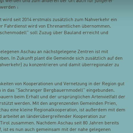
gt werden und zum anderen der Ort auch für jüngerer
 werden :
t wird seit 2014 erstmals zusätzlich zum Nahverkehr ein
er Fahrdienst wird von Ehrenamtlichen übernommen.
schenmodell" soll Zuzug über Bauland erreicht und
elegenen Aschau an nächstgelegene Zentren ist mit
eben. In Zukunft plant die Gemeinde sich zusätzlich auf den
hverkehr) zu konzentrieren und damit überregionaler zu
hkeiten von Kooperationen und Vernetzung in der Region gut
hren in das "Sachranger Bergbauernmodell" eingebunden.
auern beim Erhalt und der ursprünglichen Artenvielfalt der
rstützt werden. Mit den angrenzenden Gemeinden Prien,
chau eine kleine Regionalkooperation, ist außerdem mit dem
 arbeitet an länderübergreifender Kooperation zur
 Tirol zusammen. Nachdem Aschau seit 80 Jahren bereits
rf, ist es nun auch gemeinsam mit der nahe gelegenen