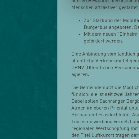
älteren Bewohner berücksichti
Menschen attraktiver gestaltet
Zur Stärkung der Moblitä
Bürgerbus angeboten. D
Mit dem neuen "Einheimi
gefördert werden.
Eine Anbindung vom ländlich g
öffentliche Verkehrsmittel geg
ÖPNV (Öffentlichen Personenna
agieren.
Die Gemeinde nutzt die Möglic
für sich: sie ist seit zwei Ja
Dabei sollen Sachranger Bergb
Almen im oberen Priental unte
Bernau und Frasdorf bildet As
Tourismusverband vernetzt und
regionalen Wertschöpfung mit
den Titel Luftkurort tragen da