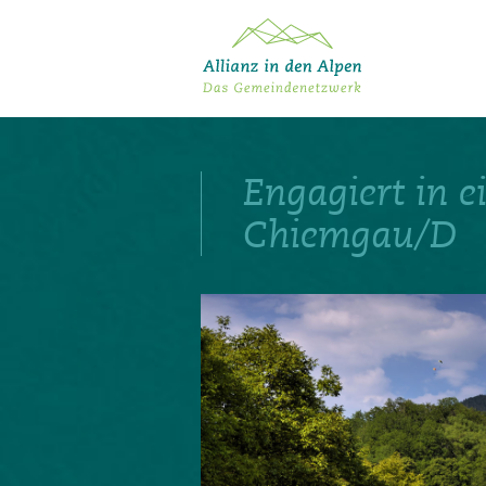
Über das Gemeindenetzwerk
Themen
Engagiert in e
Projekte
Aktuelles
Chiemgau/D
Alpine Kooperationen
Termine
Deutsch
Italiano
Français
Slovenščina
English