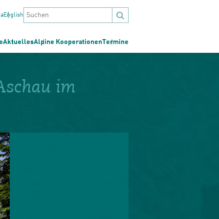
na
English
e
Aktuelles
Alpine Kooperationen
Termine
 Aschau im