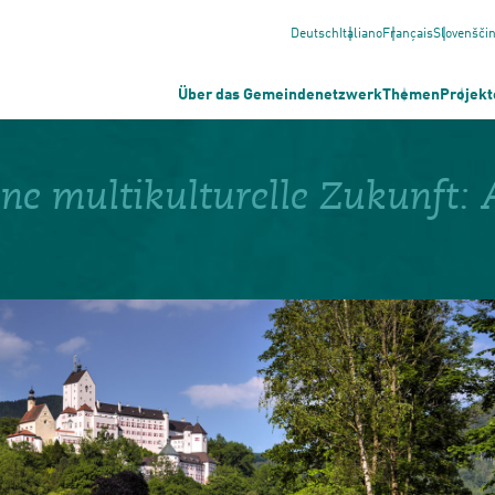
Deutsch
Italiano
Français
Slovenšči
Über das Gemeindenetzwerk
Themen
Projekt
ine multikulturelle Zukunft: