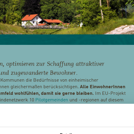
n, optimieren zur Schaffung attraktiver
 und zugewanderte Bewohner.
n Kommunen die Bedürfnisse von einheimischer
nnen gleichermaßen berücksichtigen.
Alle EinwohnerInnen
mfeld wohlfühlen, damit sie gerne bleiben.
Im EU-Projekt
eindenetzwerk 10
Pilotgemeinden
und -regionen auf diesem
Instrument für mittel- und langfristige Sozialplanung in
en Pilotgemeinden getestet wird.
iemgau/D beschäftigt sich bereits seit längerer Zeit
n der demographischen Entwicklung. Die demographische