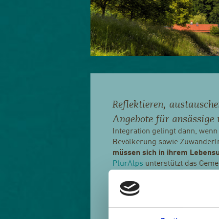
Reflektieren, austausche
Angebote für ansässige
Integration gelingt dann, wen
Bevölkerung sowie ZuwanderI
müssen sich in ihrem Lebensu
PlurAlps
unterstützt das Gem
Weg. Dabei wird gemeinsam ein 
Kommunen entwickelt, das in d
Die Pilotgemeinde Aschau im Ch
intensiv mit den Auswirkunge